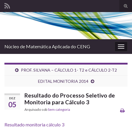
Alte
form
Search for:
de
pesq
Núcleo de Matemática Aplicada do CENG
Alter
nave
PROF. SILVANA – CÁLCULO 1- T2 e CÁLCULO 2-T2
EDITAL MONITORIA 2014
Resultado do Processo Seletivo de
DEZ
Monitoria para Cálculo 3
05
Arquivado sob
Sem categoria
Resultado monitoria cálculo 3