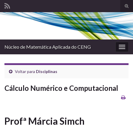
Alte
form
Search for:
de
pesq
Núcleo de Matemática Aplicada do CENG
Alter
nave
Voltar para
Disciplinas
Cálculo Numérico e Computacional
Profª Márcia Simch