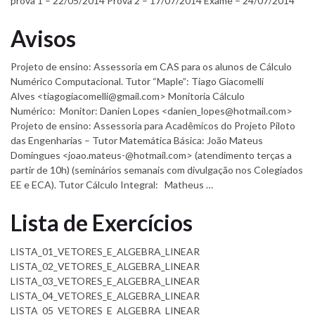
prova 1 – 22/05/2014 Prova 2 – 17/07/2014 Exame – 24/07/2014
Avisos
Projeto de ensino: Assessoria em CAS para os alunos de Cálculo
Numérico Computacional. Tutor “Maple”: Tiago Giacomelli
Alves <tiagogiacomelli@gmail.com> Monitoria Cálculo
Numérico: Monitor: Danien Lopes <danien_lopes@hotmail.com>
Projeto de ensino: Assessoria para Acadêmicos do Projeto Piloto
das Engenharias – Tutor Matemática Básica: João Mateus
Domingues <joao.mateus-@hotmail.com> (atendimento terças a
partir de 10h) (seminários semanais com divulgação nos Colegiados
EE e ECA). Tutor Cálculo Integral: Matheus …
Lista de Exercícios
LISTA_01_VETORES_E_ALGEBRA_LINEAR
LISTA_02_VETORES_E_ALGEBRA_LINEAR
LISTA_03_VETORES_E_ALGEBRA_LINEAR
LISTA_04_VETORES_E_ALGEBRA_LINEAR
LISTA_05_VETORES_E_ALGEBRA_LINEAR