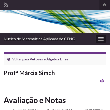
Alte
form
Search for:
de
pesq
Núcleo de Matemática Aplicada do CENG
Alter
nave
Voltar para
Vetores e Álgebra Linear
Profª Márcia Simch
Avaliação e Notas