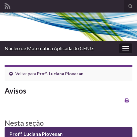
Alte
form
Search for:
de
pesq
Núcleo de Matemática Aplicada do CENG
Alter
nave
Voltar para
Profª. Luciana Piovesan
Avisos
Nesta seção
Profª. Luciana Piovesan