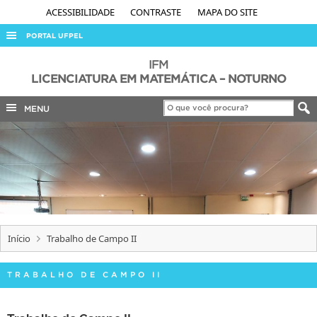
ACESSIBILIDADE
CONTRASTE
MAPA DO SITE
PORTAL UFPEL
ACESSO À INFORMAÇÃO
IFM
LICENCIATURA EM MATEMÁTICA – NOTURNO
AUDITORIA
MENU
COBALTO
CONCURSOS
EDITAIS
INTERNACIONAL
OUVIDORIA
PORTARIAS
Início
Trabalho de Campo II
TELEFONES
TRABALHO DE CAMPO II