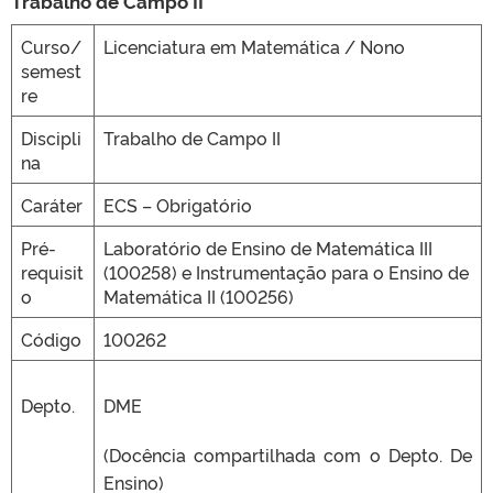
Trabalho de Campo II
Curso/
Licenciatura em Matemática / Nono
semest
CLMN2025
re
Discipli
Trabalho de Campo II
na
Caráter
ECS – Obrigatório
Pré-
Laboratório de Ensino de Matemática III
requisit
(100258) e Instrumentação para o Ensino de
o
Matemática II (100256)
Código
100262
Depto.
DME
(Docência compartilhada com o Depto. De
Ensino)