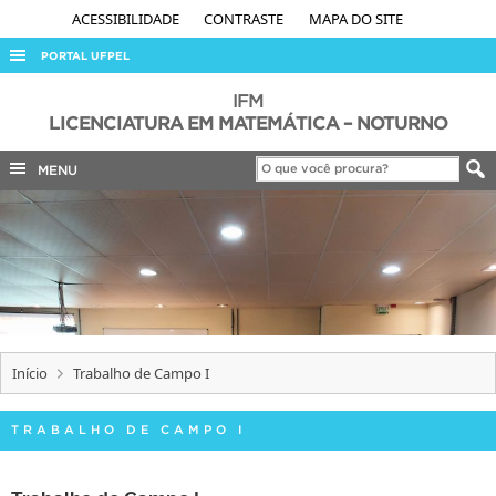
ACESSIBILIDADE
CONTRASTE
MAPA DO SITE
PORTAL UFPEL
ACESSO À INFORMAÇÃO
IFM
LICENCIATURA EM MATEMÁTICA – NOTURNO
AUDITORIA
MENU
COBALTO
CONCURSOS
EDITAIS
INTERNACIONAL
OUVIDORIA
PORTARIAS
Início
Trabalho de Campo I
TELEFONES
TRABALHO DE CAMPO I