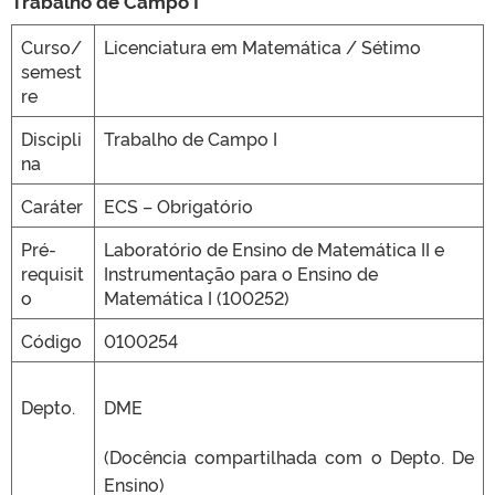
Trabalho de Campo I
Curso/
Licenciatura em Matemática / Sétimo
semest
CLMN2025
re
Discipli
Trabalho de Campo I
na
Caráter
ECS – Obrigatório
Pré-
Laboratório de Ensino de Matemática II e
requisit
Instrumentação para o Ensino de
o
Matemática I (100252)
Código
0100254
Depto.
DME
(Docência compartilhada com o Depto. De
Ensino)