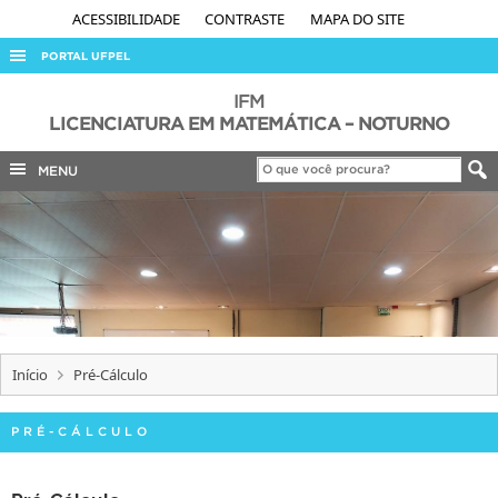
ACESSIBILIDADE
CONTRASTE
MAPA DO SITE
PORTAL UFPEL
ACESSO À INFORMAÇÃO
IFM
LICENCIATURA EM MATEMÁTICA – NOTURNO
AUDITORIA
MENU
COBALTO
CONCURSOS
EDITAIS
INTERNACIONAL
OUVIDORIA
PORTARIAS
Início
Pré-Cálculo
TELEFONES
PRÉ-CÁLCULO