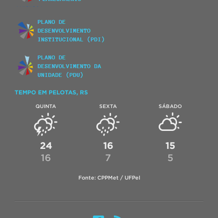
TEMPO EM PELOTAS, RS
QUINTA
SEXTA
SÁBADO
24
16
15
16
7
5
Fonte: CPPMet / UFPel