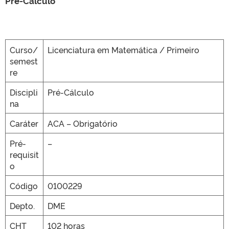
Pré-Cálculo
CLMN2025
Curso/
Licenciatura em Matemática / Primeiro
semest
re
Discipli
Pré-Cálculo
na
Caráter
ACA – Obrigatório
Pré-
–
requisit
o
Código
0100229
Depto.
DME
CHT
102 horas