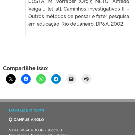
COSTA, M. Vorraber (Org.); NETO, Alfredo
Veiga … [et al]. Caminhos investigativos II –
Outros métodos de pensar e fazer pesquisa
em educação. Rio de Janeiro: DP&A, 2002
Compartilhe isso:
LOCALIZE O CLMN
CAMPUS ANGLO
Salas 306A e 303B - Bloco B