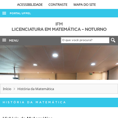
ACESSIBILIDADE
CONTRASTE
MAPA DO SITE
PORTAL UFPEL
ACESSO À INFORMAÇÃO
IFM
LICENCIATURA EM MATEMÁTICA – NOTURNO
AUDITORIA
MENU
COBALTO
CONCURSOS
EDITAIS
INTERNACIONAL
OUVIDORIA
PORTARIAS
Início
História da Matemática
TELEFONES
HISTÓRIA DA MATEMÁTICA