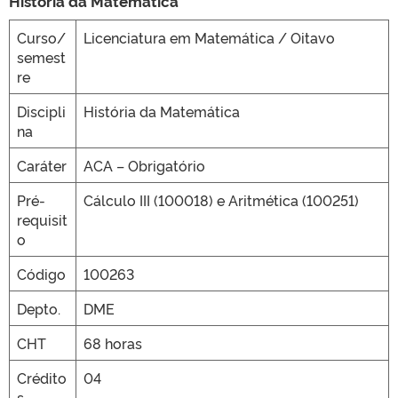
História da Matemática
Curso/
Licenciatura em Matemática / Oitavo
semest
CLMN2025
re
Discipli
História da Matemática
na
Caráter
ACA – Obrigatório
Pré-
Cálculo III (100018) e Aritmética (100251)
requisit
o
Código
100263
Depto.
DME
CHT
68 horas
Crédito
04
s