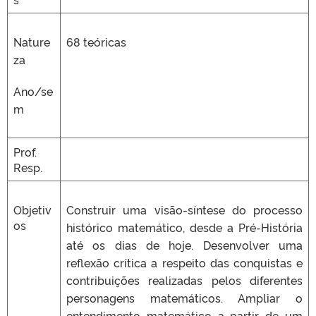
Nature
68 teóricas
za
Ano/se
m
Prof.
Resp.
Objetiv
Construir uma visão-síntese do processo
os
histórico matemático, desde a Pré-História
até os dias de hoje. Desenvolver uma
reflexão crítica a respeito das conquistas e
contribuições realizadas pelos diferentes
personagens matemáticos. Ampliar o
entendimento matemático a partir de um