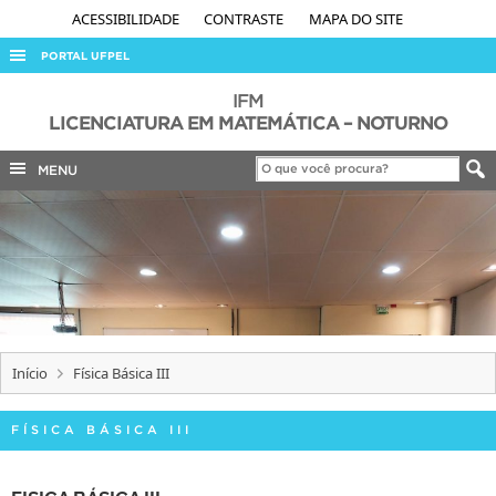
ACESSIBILIDADE
CONTRASTE
MAPA DO SITE
PORTAL UFPEL
ACESSO À INFORMAÇÃO
IFM
LICENCIATURA EM MATEMÁTICA – NOTURNO
AUDITORIA
MENU
COBALTO
CONCURSOS
EDITAIS
INTERNACIONAL
OUVIDORIA
PORTARIAS
Início
Física Básica III
TELEFONES
FÍSICA BÁSICA III