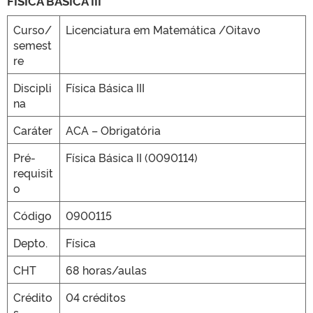
FISICA BÁSICA III
Curso/
Licenciatura em Matemática /Oitavo
semest
CLMN2025
re
Discipli
Física Básica III
na
Caráter
ACA – Obrigatória
Pré-
Física Básica II (0090114)
requisit
o
Código
0900115
Depto.
Física
CHT
68 horas/aulas
Crédito
04 créditos
s