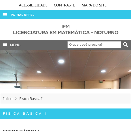
ACESSIBILIDADE
CONTRASTE
MAPA DO SITE
PORTAL UFPEL
ACESSO À INFORMAÇÃO
IFM
LICENCIATURA EM MATEMÁTICA – NOTURNO
AUDITORIA
MENU
COBALTO
CONCURSOS
EDITAIS
INTERNACIONAL
OUVIDORIA
PORTARIAS
Início
Física Básica I
TELEFONES
FÍSICA BÁSICA I