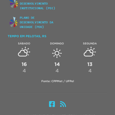
TEMPO EM PELOTAS, RS
SÁBADO
DOMINGO
SEGUNDA
16
14
13
4
4
4
Fonte: CPPMet / UFPel