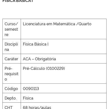
FISICA BÁSICA I
CLMN2025
Curso/
Licenciatura em Matemática /Quarto
semest
re
Discipli
Física Básica I
na
Caráter
ACA – Obrigatória
Pré-
Pré-Cálculo (0100229)
requisit
o
Código
0090113
Depto.
Física
CHT
68 horas/aulas