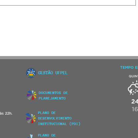
TEMPO E
QUIN
2
1
às 22h.