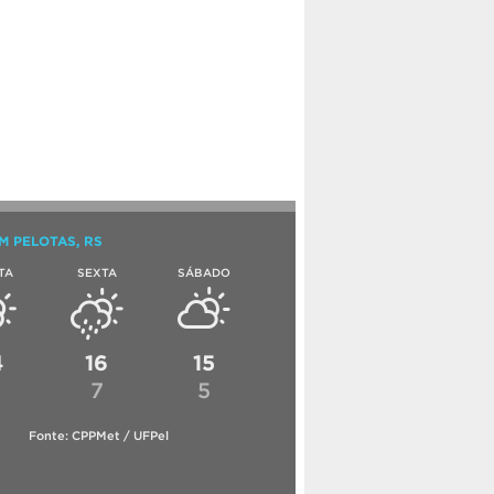
M PELOTAS, RS
TA
SEXTA
SÁBADO
4
16
15
6
7
5
Fonte: CPPMet / UFPel