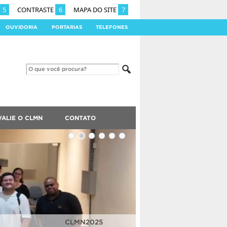
5
CONTRASTE
6
MAPA DO SITE
7
OUVIDORIA
PORTARIAS
TELEFONES
VALIE O CLMN
CONTATO
CLMN2025