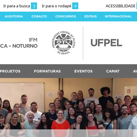
Ir para a busca
3
Ir para o rodapé
4
ACESSIBILIDADE
AUDITORIA
COBALTO
CONCURSOS
EDITAIS
INTERNACIONAL
IFM
ICA – NOTURNO
PROJETOS
FORMATURAS
EVENTOS
CAMAT
A