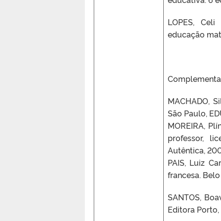
LOPES, Celi 
educação mate
Complementa
MACHADO, Silv
São Paulo, ED
MOREIRA, Plí
professor, li
Autêntica, 200
PAIS, Luiz Ca
francesa. Belo
SANTOS, Boave
Editora Porto,