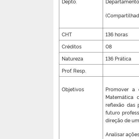
Depto.
Departamento
(Compartilha
CHT
136 horas
Créditos
08
Natureza
136 Prática
Prof. Resp.
Objetivos
Promover a e
Matemática q
reflexão das 
futuro profes
direção de um
Analisar ações