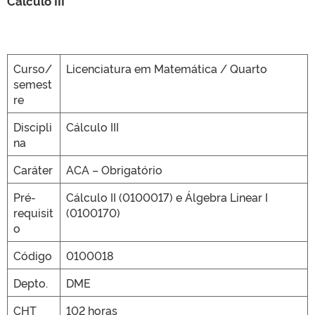
Cálculo III
CLMN2025
Curso/
Licenciatura em Matemática / Quarto
semest
re
Discipli
Cálculo III
na
Caráter
ACA – Obrigatório
Pré-
Cálculo II (0100017) e Álgebra Linear I
requisit
(0100170)
o
Código
0100018
Depto.
DME
CHT
102 horas