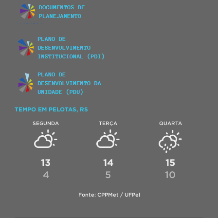
TEMPO EM PELOTAS, RS
SEGUNDA
TERÇA
QUARTA
13
14
15
4
5
10
Fonte: CPPMet / UFPel