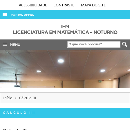
ACESSIBILIDADE
CONTRASTE
MAPA DO SITE
PORTAL UFPEL
ACESSO À INFORMAÇÃO
IFM
LICENCIATURA EM MATEMÁTICA – NOTURNO
AUDITORIA
MENU
COBALTO
CONCURSOS
EDITAIS
INTERNACIONAL
OUVIDORIA
PORTARIAS
Início
Cálculo III
TELEFONES
CÁLCULO III