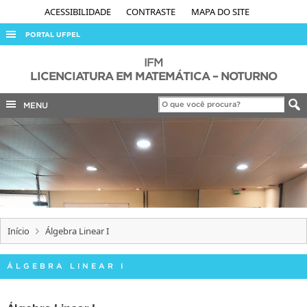
ACESSIBILIDADE
CONTRASTE
MAPA DO SITE
PORTAL UFPEL
ACESSO À INFORMAÇÃO
IFM
LICENCIATURA EM MATEMÁTICA – NOTURNO
AUDITORIA
MENU
COBALTO
CONCURSOS
EDITAIS
INTERNACIONAL
OUVIDORIA
PORTARIAS
Início
Álgebra Linear I
TELEFONES
ÁLGEBRA LINEAR I