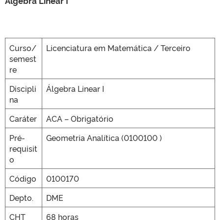
Álgebra Linear I
CLMN2025
Curso/
Licenciatura em Matemática / Terceiro
semest
re
Discipli
Álgebra Linear I
na
Caráter
ACA – Obrigatório
Pré-
Geometria Analítica (0100100 )
requisit
o
Código
0100170
Depto.
DME
CHT
68 horas