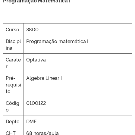
Programação Matemática I
CLMN2025
Curso
3800
Discipl
Programação matemática I
ina
Caráte
Optativa
r
Pré-
Álgebra Linear I
requisi
to
Códig
0100122
o
Depto.
DME
CHT
68 horas/aula