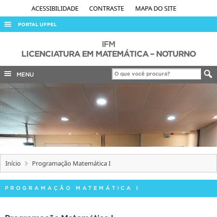
ACESSIBILIDADE
CONTRASTE
MAPA DO SITE
PORTAL UFPEL
ACESSO À INFORMAÇÃO
IFM
LICENCIATURA EM MATEMÁTICA – NOTURNO
AUDITORIA
MENU
COBALTO
CONCURSOS
EDITAIS
INTERNACIONAL
OUVIDORIA
PORTARIAS
Início
Programação Matemática I
TELEFONES
PROGRAMAÇÃO MATEMÁTICA I