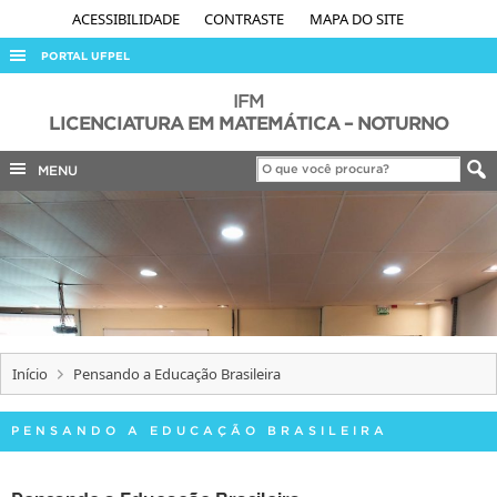
ACESSIBILIDADE
CONTRASTE
MAPA DO SITE
PORTAL UFPEL
ACESSO À INFORMAÇÃO
IFM
LICENCIATURA EM MATEMÁTICA – NOTURNO
AUDITORIA
MENU
COBALTO
CONCURSOS
EDITAIS
INTERNACIONAL
OUVIDORIA
PORTARIAS
Início
Pensando a Educação Brasileira
TELEFONES
PENSANDO A EDUCAÇÃO BRASILEIRA