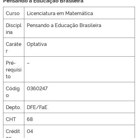
Pensando a Educação Brasileira
Curso
Licenciatura em Matemática
CLMN2025
Discipl
Pensando a Educação Brasileira
ina
Caráte
Optativa
r
Pré-
–
requisi
to
Códig
0360247
o
Depto.
DFE/FaE
CHT
68
Crédit
04
os