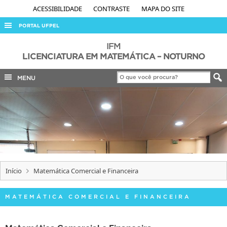
ACESSIBILIDADE
CONTRASTE
MAPA DO SITE
PORTAL UFPEL
ACESSO À INFORMAÇÃO
IFM
LICENCIATURA EM MATEMÁTICA – NOTURNO
AUDITORIA
MENU
COBALTO
CONCURSOS
EDITAIS
INTERNACIONAL
OUVIDORIA
PORTARIAS
Início
Matemática Comercial e Financeira
TELEFONES
MATEMÁTICA COMERCIAL E FINANCEIRA