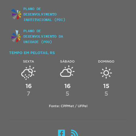
TEMPO EM PELOTAS, RS
SEXTA
SÁBADO
DOMINGO
16
16
15
7
5
5
Fonte: CPPMet / UFPel