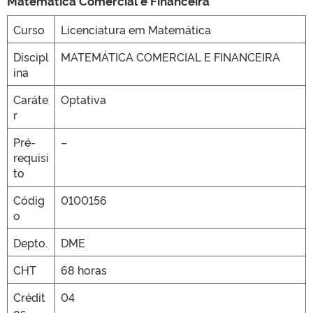
Matemática Comercial e Financeira
Curso
Licenciatura em Matemática
CLMN2025
Discipl
MATEMÁTICA COMERCIAL E FINANCEIRA
ina
Caráte
Optativa
r
Pré-
–
requisi
to
Códig
0100156
o
Depto.
DME
CHT
68 horas
Crédit
04
os