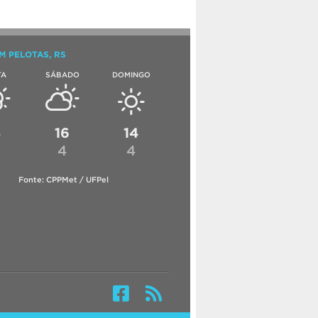
M PELOTAS, RS
TA
SÁBADO
DOMINGO
8
16
14
4
4
Fonte: CPPMet / UFPel