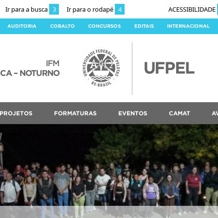
Ir para a busca
3
Ir para o rodapé
4
ACESSIBILIDADE
AUDITORIA
COBALTO
CONCURSOS
EDITAIS
INTERNACIONAL
IFM
ICA – NOTURNO
PROJETOS
FORMATURAS
EVENTOS
CAMAT
A