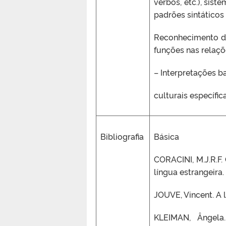
verbos, etc.), sist
padrões sintáticos 
Reconhecimento de
funções nas relaçõe
– Interpretações 
culturais específica
Bibliografia
Básica
CORACINI, M.J.R.F.
língua estrangeira.
JOUVE, Vincent. A 
KLEIMAN, Ângela.