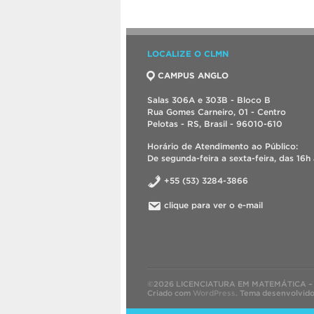
LOCALIZE O CLMN
CAMPUS ANGLO
Salas 306A e 303B - Bloco B
Rua Gomes Carneiro, 01 - Centro
Pelotas - RS, Brasil - 96010-610
Horário de Atendimento ao Público:
De segunda-feira a sexta-feira, das 16h 
+55 (53) 3284-3866
clique para ver o e-mail
©2026 LICENCIATURA EM MATEMÁTICA –
Criado com
WordPress
.
Tema desenvolvid