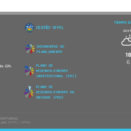
TEMPO E
SEX
1
6
às 22h.
 NOTURNO.
o por
SGTIC / UFPel
.