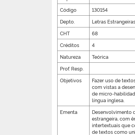
Código
130154
Depto.
Letras Estrangeira
CHT
68
Créditos
4
Natureza
Teórica
Prof. Resp.
Objetivos
Fazer uso de textos
com vistas a desen
de micro-habilidad
língua inglesa.
Ementa
Desenvolvimento de
estrangeira, com ê
intertextuais que 
de textos como uni