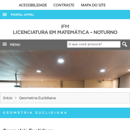
ACESSIBILIDADE
CONTRASTE
MAPA DO SITE
PORTAL UFPEL
ACESSO À INFORMAÇÃO
IFM
LICENCIATURA EM MATEMÁTICA – NOTURNO
AUDITORIA
MENU
COBALTO
CONCURSOS
EDITAIS
INTERNACIONAL
OUVIDORIA
PORTARIAS
Início
Geometria Euclidiana
TELEFONES
GEOMETRIA EUCLIDIANA