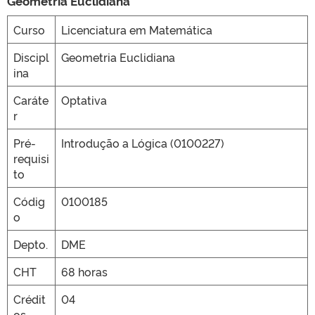
Geometria Euclidiana
Curso
Licenciatura em Matemática
CLMN2025
Discipl
Geometria Euclidiana
ina
Caráte
Optativa
r
Pré-
Introdução a Lógica (0100227)
requisi
to
Códig
0100185
o
Depto.
DME
CHT
68 horas
Crédit
04
os