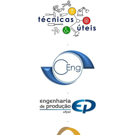
.
.
.