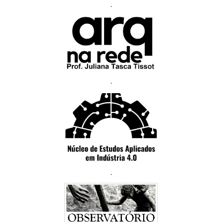
.
.
.