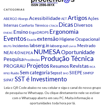
CATEGORIAS
Artigos
Acessibilidade
Ações
ABERGO
Abergo
AET
Dicas
Diversos
Internas
Conforto Térmico
CTACA
Ergonomia
Ensino
ErgoDROPS
ENEAC
Eventos
extensão
Higiene Ocupacional
Exacta
labserg.in
Mestrado
Incidentes
labserg.out
IBUTG
Livros
NUMESA
Oportunidade
NEAI 4.0
NEPEA
Produção Técnica
Pesquisa
Prociências
Projetos
Revistas
Resumos
PROGRAU
RICA
Sem categoria
SIIEPE
Sepsst
Ruído
SIMPEP
SHO
RPSO
SST é Investimento
SIPAT
Leia o QR Code abaixo no seu celular e siga o canal do nosso grupo
de pesquisa no Whatsapp. Ou clique diretamente nele se estiver
com o Whatsapp aberto em seu PC. Muita informação e
oportunidades toda hora por lá.