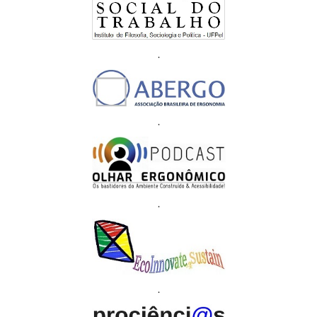
.
.
.
.