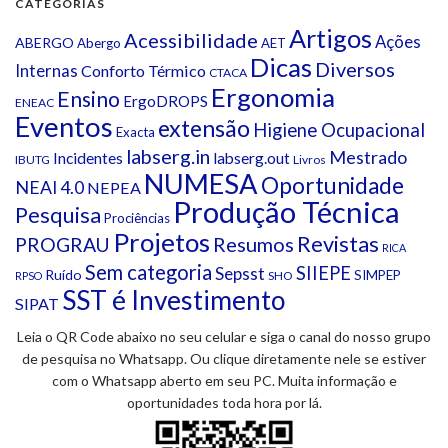
CATEGORIAS
Artigos
Acessibilidade
Ações
ABERGO
Abergo
AET
Dicas
Diversos
Internas
Conforto Térmico
CTACA
Ergonomia
Ensino
ErgoDROPS
ENEAC
Eventos
extensão
Higiene Ocupacional
Exacta
labserg.in
Mestrado
Incidentes
labserg.out
IBUTG
Livros
NUMESA
Oportunidade
NEAI 4.0
NEPEA
Produção Técnica
Pesquisa
Prociências
Projetos
Revistas
Resumos
PROGRAU
RICA
Sem categoria
SIIEPE
Sepsst
Ruído
SIMPEP
SHO
RPSO
SST é Investimento
SIPAT
Leia o QR Code abaixo no seu celular e siga o canal do nosso grupo
de pesquisa no Whatsapp. Ou clique diretamente nele se estiver
com o Whatsapp aberto em seu PC. Muita informação e
oportunidades toda hora por lá.