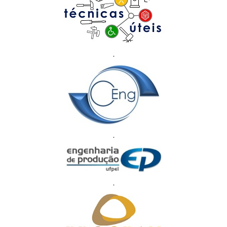
.
.
.