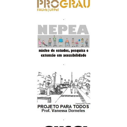
.
.
.