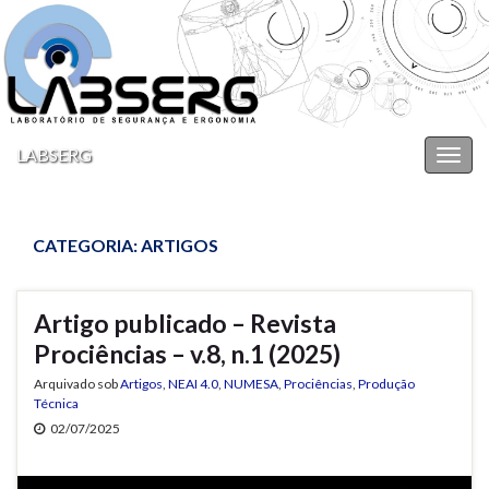
LABSERG
Alter
nave
CATEGORIA:
ARTIGOS
Artigo publicado – Revista
Prociências – v.8, n.1 (2025)
Arquivado sob
Artigos
,
NEAI 4.0
,
NUMESA
,
Prociências
,
Produção
Técnica
02/07/2025