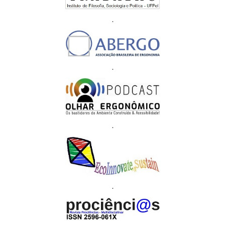
.
.
.
.