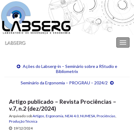
LABSERG
Alter
nave
Ações do Labserg-in – Seminário sobre a RStudio e
Bibliometrix
Seminário da Ergonomia – PROGRAU – 2024/2
Artigo publicado – Revista Prociências –
v.7, n.2 (dez/2024)
Arquivado sob
Artigos
,
Ergonomia
,
NEAI 4.0
,
NUMESA
,
Prociências
,
Produção Técnica
19/12/2024