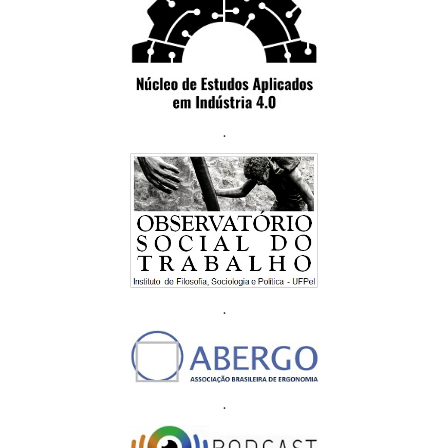
.
.
.