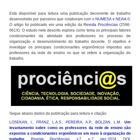
Está disponível para leitura uma publicação decorrente de trabalho
desenvolvido por parceiros que colaboram com o
NUMESA
e
NEAI4.0
.
O artigo foi publicado em uma edição da
Revista Prociências
(2596-
061X). O estudo nele descrito explora como tema os principais fatores
condicionantes da atividade dos professores no processo de
organização e desenvolvimento do trabalho docente. O objetivo é
investigar os principais condicionantes ergonômicos impostos aos
professores da rede de ensino no que se refere à organização do
trabalho.
Segue abaixo dados da publicação para leitura e citação:
LOSEKAN, I.; FRANZ, L.A.S.; PEREIRA, A.P.; BOLZAN, L.M..
Um
levantamento sobre como os professores da rede de ensino são
expostos a condicionantes ergonômicos em meio à organização do
trabalho
. Revista Prociências, v.7, n.2, dez.2024. DOI: