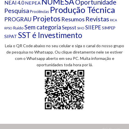
NUMESA
Oportunidade
NEAI 4.0
NEPEA
Produção Técnica
Pesquisa
Prociências
Projetos
Revistas
Resumos
PROGRAU
RICA
Sem categoria
SIIEPE
Sepsst
Ruído
SIMPEP
SHO
RPSO
SST é Investimento
SIPAT
Leia o QR Code abaixo no seu celular e siga o canal do nosso grupo
de pesquisa no Whatsapp. Ou clique diretamente nele se estiver
com o Whatsapp aberto em seu PC. Muita informação e
oportunidades toda hora por lá.