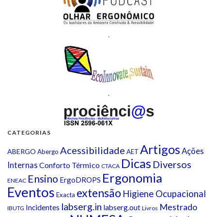
.
.
CATEGORIAS
Artigos
Acessibilidade
Ações
ABERGO
Abergo
AET
Dicas
Diversos
Internas
Conforto Térmico
CTACA
Ergonomia
Ensino
ErgoDROPS
ENEAC
Eventos
extensão
Higiene Ocupacional
Exacta
labserg.in
Mestrado
Incidentes
labserg.out
IBUTG
Livros