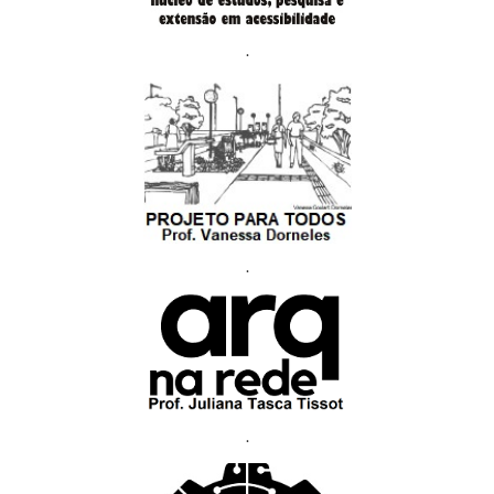
.
.
.