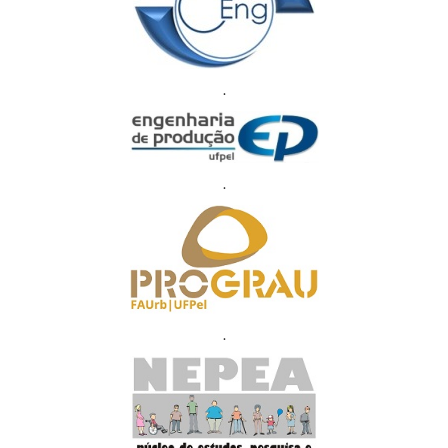
.
.
.