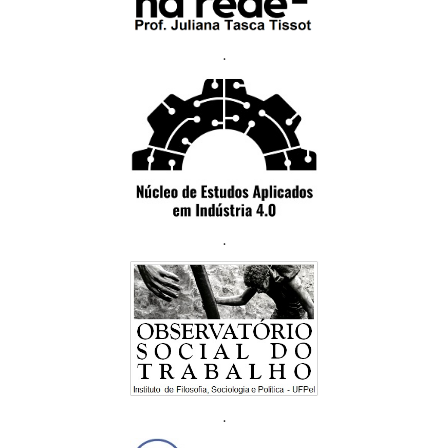
.
.
.