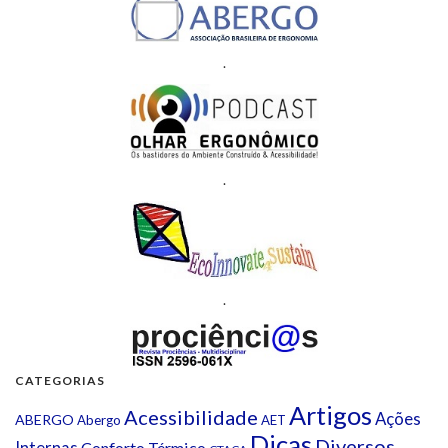
.
.
.
CATEGORIAS
Artigos
Acessibilidade
Ações
ABERGO
Abergo
AET
Dicas
Diversos
Internas
Conforto Térmico