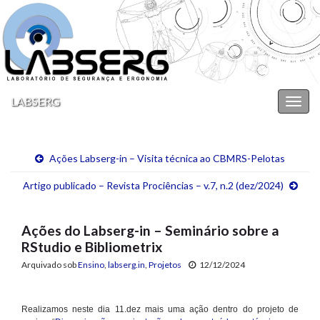
LABSERG
Alter
nave
Ações Labserg-in – Visita técnica ao CBMRS-Pelotas
Artigo publicado – Revista Prociências – v.7, n.2 (dez/2024)
Ações do Labserg-in – Seminário sobre a
RStudio e Bibliometrix
Arquivado sob
Ensino
,
labserg.in
,
Projetos
12/12/2024
Realizamos neste dia 11.dez mais uma ação dentro do projeto de