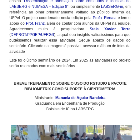
ensino “
Disseminação e orientação sobre conteúdos e técnicas no
LABSERG e NUMESA – Edição 8
“, ou simplesmente
LABSERG-in
, em
referência ao olhar prioritariamente voltado ao público interno da
UFPel. O projeto coordenado nesta edição pela
Profa. Renata
e tem o
apoio do
Prof. Franz
, além de contar com alunos da UFPel na equipe.
Agradecemos muito à pesquisadora
Stela Xavier Terra
(
DEPROT/PPGEP/UFRGS
), a qual deu insights valiosissimos para que
pudéssemos realizar essa atividade. Segue abaixo os dados do
seminário. Clicando na imagem é possível acessar o álbum de fotos da
atividade
Este foi o último seminário de 2024. Em 2025 as atividades do projeto
serão retomadas com mais seminários.
.
BREVE TREINAMENTO SOBRE O USO DO RSTUDIO E PACOTE
BIBLIOMETRIX COMO SUPORTE À CIENTOMETRIA
Ministrante:
Manuela de Aguiar Bandeira
Graduanda em Engenharia de Produção
Bolsista de IC no LABSERG
.