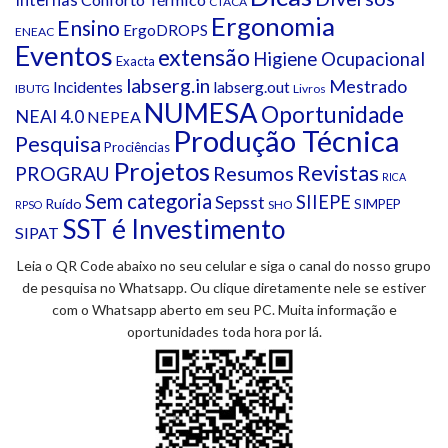
CTACA
Ergonomia
Ensino
ErgoDROPS
ENEAC
Eventos
extensão
Higiene Ocupacional
Exacta
labserg.in
Mestrado
Incidentes
labserg.out
IBUTG
Livros
NUMESA
Oportunidade
NEAI 4.0
NEPEA
Produção Técnica
Pesquisa
Prociências
Projetos
Revistas
Resumos
PROGRAU
RICA
Sem categoria
SIIEPE
Sepsst
Ruído
SIMPEP
SHO
RPSO
SST é Investimento
SIPAT
Leia o QR Code abaixo no seu celular e siga o canal do nosso grupo
de pesquisa no Whatsapp. Ou clique diretamente nele se estiver
com o Whatsapp aberto em seu PC. Muita informação e
oportunidades toda hora por lá.