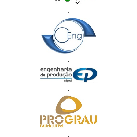
.
.
.
.