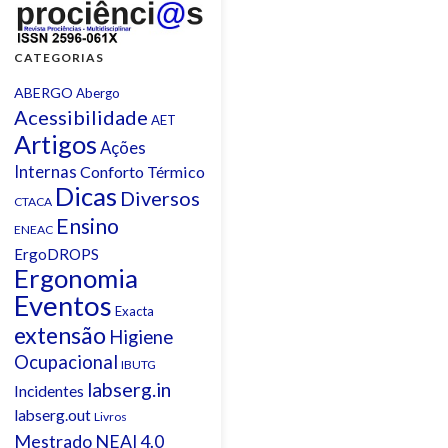
CATEGORIAS
ABERGO
Abergo
Acessibilidade
AET
Artigos
Ações
Internas
Conforto Térmico
Dicas
Diversos
CTACA
Ensino
ENEAC
ErgoDROPS
Ergonomia
Eventos
Exacta
extensão
Higiene
Ocupacional
IBUTG
labserg.in
Incidentes
labserg.out
Livros
Mestrado
NEAI 4.0