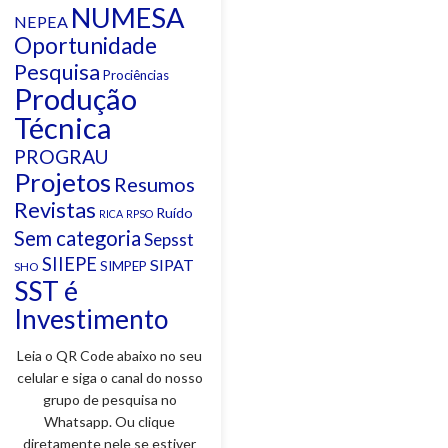
NUMESA
NEPEA
Oportunidade
Pesquisa
Prociências
Produção
Técnica
PROGRAU
Projetos
Resumos
Revistas
Ruído
RICA
RPSO
Sem categoria
Sepsst
SIIEPE
SIPAT
SIMPEP
SHO
SST é
Investimento
Leia o QR Code abaixo no seu
celular e siga o canal do nosso
grupo de pesquisa no
Whatsapp. Ou clique
diretamente nele se estiver