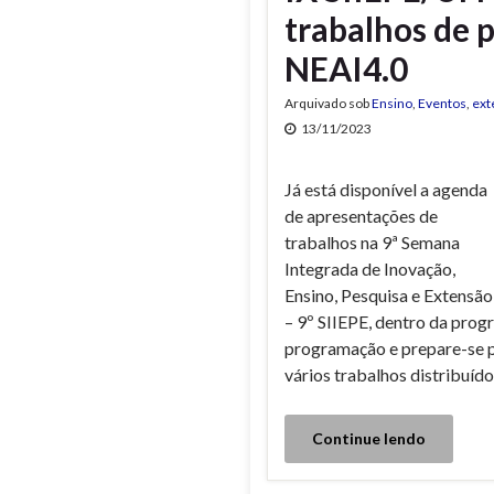
trabalhos de 
NEAI4.0
Arquivado sob
Ensino
,
Eventos
,
ext
13/11/2023
Já está disponível a agenda
de apresentações de
trabalhos na 9ª Semana
Integrada de Inovação,
Ensino, Pesquisa e Extensão
– 9º SIIEPE, dentro da prog
programação e prepare-se p
vários trabalhos distribuíd
Continue lendo