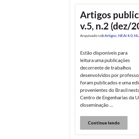
Artigos public
v.5, n.2 (dez/
Arquivado sob
Artigos
,
NEAI 4.0
,
N
Estão disponíveis para
leitura uma publicações
decorrente de trabalhos
desenvolvidos por profess
foram publicados e uma ediç
provenientes do Brasil nes
Centro de Engenharias da Un
disseminação …
Continue lendo