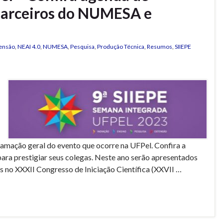
parceiros do NUMESA e
ensão
,
NEAI 4.0
,
NUMESA
,
Pesquisa
,
Produção Técnica
,
Resumos
,
SIIEPE
ramação geral do evento que ocorre na UFPel. Confira a
ara prestigiar seus colegas. Neste ano serão apresentados
os no XXXII Congresso de Iniciação Científica (XXVII …