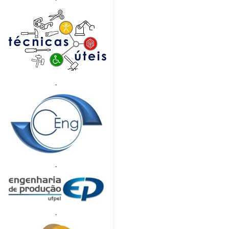
.
.
.