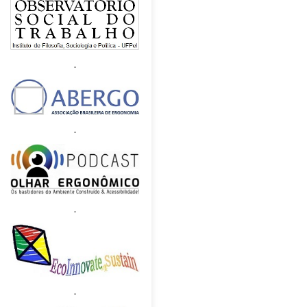
.
.
.
.