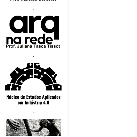
.
.
.