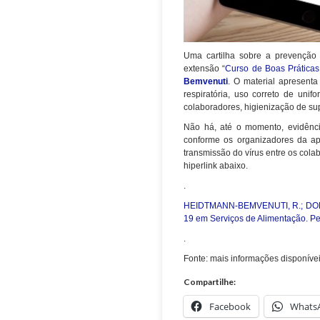
Uma cartilha sobre a prevenção 
extensão “
Curso de Boas Práticas
Bemvenuti
. O material apresent
respiratória, uso correto de unif
colaboradores, higienização de supe
Não há, até o momento, evidênci
conforme os organizadores da apos
transmissão do vírus entre os cola
hiperlink abaixo.
.
HEIDTMANN-BEMVENUTI, R.; DORS, 
19 em Serviços de Alimentação. P
.
Fonte: mais informações disponíve
Compartilhe:
Facebook
Whats