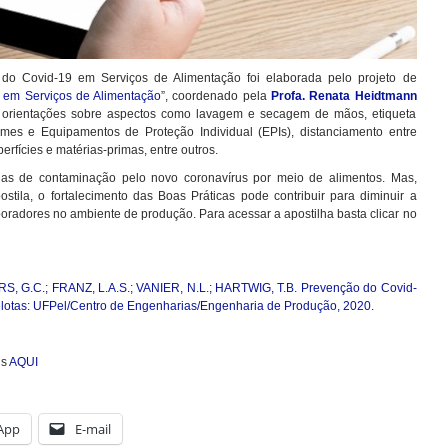
do Covid-19 em Serviços de Alimentação foi elaborada pelo projeto de
 em Serviços de Alimentação
”, coordenado pela
Profa. Renata Heidtmann
a orientações sobre aspectos como lavagem e secagem de mãos, etiqueta
ormes e Equipamentos de Proteção Individual (EPIs), distanciamento entre
rfícies e matérias-primas, entre outros.
as de contaminação pelo novo coronavírus por meio de alimentos. Mas,
tila, o fortalecimento das Boas Práticas pode contribuir para diminuir a
boradores no ambiente de produção. Para acessar a apostilha basta clicar no
G.C.; FRANZ, L.A.S.; VANIER, N.L.; HARTWIG, T.B. Prevenção do Covid-
elotas: UFPel/Centro de Engenharias/Engenharia de Produção, 2020.
is
AQUI
App
E-mail