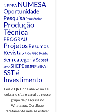
NUMESA
NEPEA
Oportunidade
Pesquisa
Prociências
Produção
Técnica
PROGRAU
Projetos
Resumos
Revistas
Ruído
RICA
RPSO
Sem categoria
Sepsst
SIIEPE
SIPAT
SIMPEP
SHO
SST é
Investimento
Leia o QR Code abaixo no seu
celular e siga o canal do nosso
grupo de pesquisa no
Whatsapp. Ou clique
diretamente nele se estiver