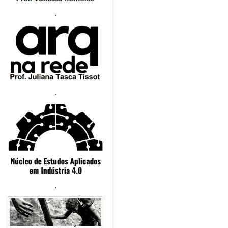
.
.
.