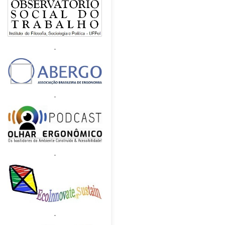
.
.
.
.