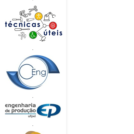
.
.
.