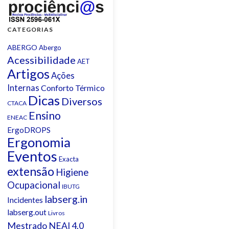
CATEGORIAS
ABERGO
Abergo
Acessibilidade
AET
Artigos
Ações
Internas
Conforto Térmico
Dicas
Diversos
CTACA
Ensino
ENEAC
ErgoDROPS
Ergonomia
Eventos
Exacta
extensão
Higiene
Ocupacional
IBUTG
labserg.in
Incidentes
labserg.out
Livros
Mestrado
NEAI 4.0