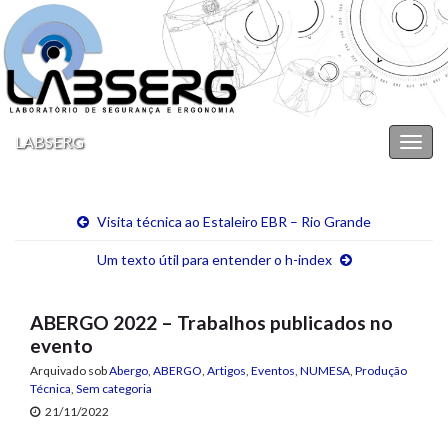
LABSERG
Alter
nave
Visita técnica ao Estaleiro EBR – Rio Grande
Um texto útil para entender o h-index
ABERGO 2022 – Trabalhos publicados no
evento
Arquivado sob
Abergo
,
ABERGO
,
Artigos
,
Eventos
,
NUMESA
,
Produção
Técnica
,
Sem categoria
21/11/2022