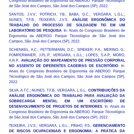
Congresso Brasileiro de Ergonomia da ABERGO. Parque Técnológico
de São José dos Campos, São José dos Campos (SP), 2022.
SANTOS, J.V.V.; POTRICH, Y.B.; BABA, G.C.; VERGARA, L.G.L.;
NUNES, T.F.B.; TEIXEIRA, J.V.S..
ANÁLISE ERGONÔMICA DO
TRABALHO DO PROCESSO DE SOLDAGEM TIG EM UM
LABORATÓRIO DE PESQUISA
. In: Anais do Congresso Brasileiro de
Ergonomia da ABERGO. Parque Técnológico de São José dos
Campos, São José dos Campos (SP), 2022.
SCHENKEL, A.C.; FETTERMANN, D.C.; SPIEKER, F.A.; MERINO, G.;
POMPERMAIER, J.P.L.P.; VERGARA, L.G.L.; LOPES, S.A.P.; MORO,
A.R.P..
AVALIAÇÃO DO MAPEAMENTO DE PRESSÃO CORPORAL
NO ASSENTO DE DIFERENTES CADEIRAS DE ESCRITÓRIO
. In:
Anais do Congresso Brasileiro de Ergonomia da ABERGO. Parque
Técnológico de São José dos Campos, São José dos Campos (SP),
2022.
SILVA, A.T.C.; NUNES, T.F.B.; VERGARA, L.G.L..
CONTRIBUIÇÕES DA
ANÁLISE ERGONÔMICA DO TRABALHO PARA AVALIAÇÃO DA
SOBRECARGA MENTAL EM UM ESCRITÓRIO DE
DESENVOLVIMENTO DE PROJETOS DE INTERIORES
. In: Anais do
Congresso Brasileiro de Ergonomia da ABERGO. Parque Técnológico
de São José dos Campos, São José dos Campos (SP), 2022.
TEIXEIRA, J.V.S.; VERGARA, L.G.L.; PINHO, P.S..
GERENCIAMENTO
DE RISCOS OCUPACIONAIS E ERGONOMIA: A PRÁTICA DA