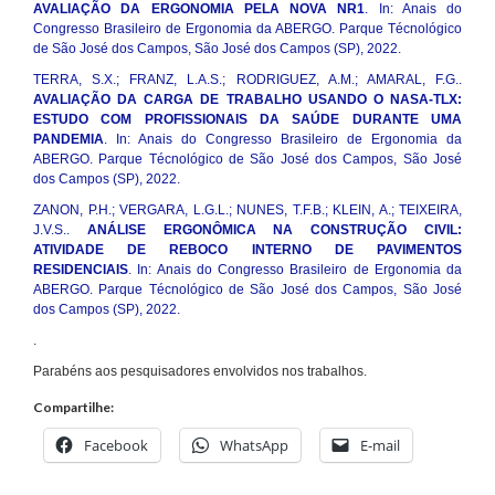
AVALIAÇÃO DA ERGONOMIA PELA NOVA NR1
. In: Anais do
Congresso Brasileiro de Ergonomia da ABERGO. Parque Técnológico
de São José dos Campos, São José dos Campos (SP), 2022.
TERRA, S.X.; FRANZ, L.A.S.; RODRIGUEZ, A.M.; AMARAL, F.G..
AVALIAÇÃO DA CARGA DE TRABALHO USANDO O NASA-TLX:
ESTUDO COM PROFISSIONAIS DA SAÚDE DURANTE UMA
PANDEMIA
. In: Anais do Congresso Brasileiro de Ergonomia da
ABERGO. Parque Técnológico de São José dos Campos, São José
dos Campos (SP), 2022.
ZANON, P.H.; VERGARA, L.G.L.; NUNES, T.F.B.; KLEIN, A.; TEIXEIRA,
J.V.S..
ANÁLISE ERGONÔMICA NA CONSTRUÇÃO CIVIL:
ATIVIDADE DE REBOCO INTERNO DE PAVIMENTOS
RESIDENCIAIS
. In: Anais do Congresso Brasileiro de Ergonomia da
ABERGO. Parque Técnológico de São José dos Campos, São José
dos Campos (SP), 2022.
.
Parabéns aos pesquisadores envolvidos nos trabalhos.
Compartilhe:
Facebook
WhatsApp
E-mail