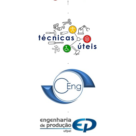
.
.
.