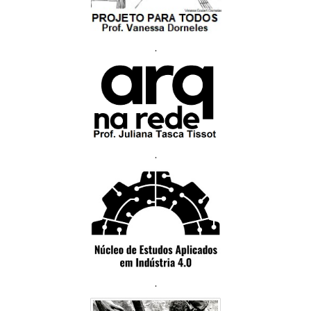
.
.
.