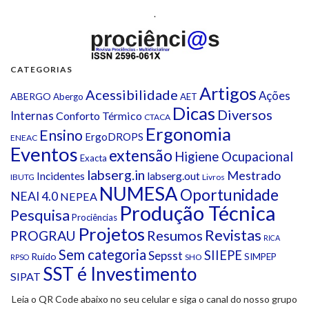
.
CATEGORIAS
Artigos
Acessibilidade
Ações
ABERGO
Abergo
AET
Dicas
Diversos
Internas
Conforto Térmico
CTACA
Ergonomia
Ensino
ErgoDROPS
ENEAC
Eventos
extensão
Higiene Ocupacional
Exacta
labserg.in
Mestrado
Incidentes
labserg.out
IBUTG
Livros
NUMESA
Oportunidade
NEAI 4.0
NEPEA
Produção Técnica
Pesquisa
Prociências
Projetos
Revistas
Resumos
PROGRAU
RICA
Sem categoria
SIIEPE
Sepsst
Ruído
SIMPEP
SHO
RPSO
SST é Investimento
SIPAT
Leia o QR Code abaixo no seu celular e siga o canal do nosso grupo