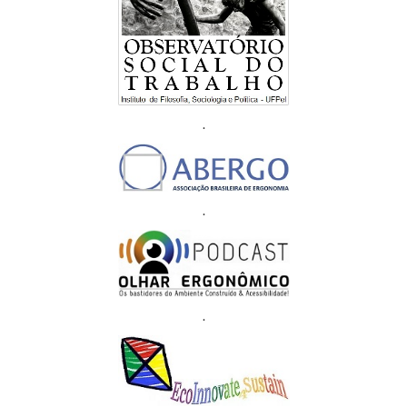
.
.
.