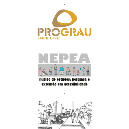
.
.
.