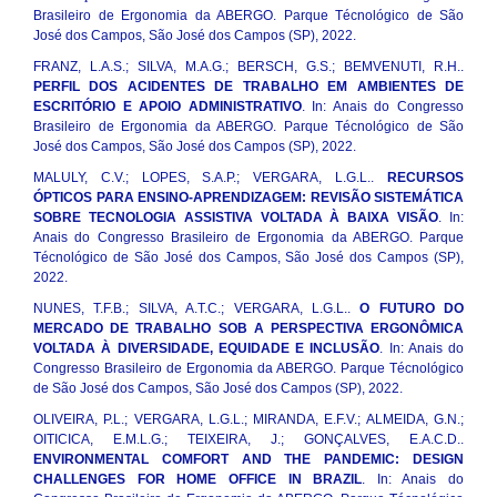
Brasileiro de Ergonomia da ABERGO. Parque Técnológico de São
José dos Campos, São José dos Campos (SP), 2022.
FRANZ, L.A.S.; SILVA, M.A.G.; BERSCH, G.S.; BEMVENUTI, R.H..
PERFIL DOS ACIDENTES DE TRABALHO EM AMBIENTES DE
ESCRITÓRIO E APOIO ADMINISTRATIVO
. In: Anais do Congresso
Brasileiro de Ergonomia da ABERGO. Parque Técnológico de São
José dos Campos, São José dos Campos (SP), 2022.
MALULY, C.V.; LOPES, S.A.P.; VERGARA, L.G.L..
RECURSOS
ÓPTICOS PARA ENSINO-APRENDIZAGEM: REVISÃO SISTEMÁTICA
SOBRE TECNOLOGIA ASSISTIVA VOLTADA À BAIXA VISÃO
. In:
Anais do Congresso Brasileiro de Ergonomia da ABERGO. Parque
Técnológico de São José dos Campos, São José dos Campos (SP),
2022.
NUNES, T.F.B.; SILVA, A.T.C.; VERGARA, L.G.L..
O FUTURO DO
MERCADO DE TRABALHO SOB A PERSPECTIVA ERGONÔMICA
VOLTADA À DIVERSIDADE, EQUIDADE E INCLUSÃO
. In: Anais do
Congresso Brasileiro de Ergonomia da ABERGO. Parque Técnológico
de São José dos Campos, São José dos Campos (SP), 2022.
OLIVEIRA, P.L.; VERGARA, L.G.L.; MIRANDA, E.F.V.; ALMEIDA, G.N.;
OITICICA, E.M.L.G.; TEIXEIRA, J.; GONÇALVES, E.A.C.D..
ENVIRONMENTAL COMFORT AND THE PANDEMIC: DESIGN
CHALLENGES FOR HOME OFFICE IN BRAZIL
. In: Anais do