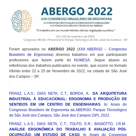
Foram aprovados no
ABERGO 2022
(
XXII ABERGO
–
Congresso
Brasileiro de Ergonomia
) diversos trabalhos em que participaram
professores que fazem parte do
NUMESA
. Segue abaixo as
referências dos trabalhos publicados no evento, que ocorre no formato
híbrido entre 22 a 25 de Novembro de 2022, na cidade de São José
dos Campos – SP.
.
FRANZ, L.A.S.; DIAS NETA, C.T.; BORDA, A..
DA ARQUITETURA
INDUSTRIAL À EDUCACIONAL: ERGONOMIA E PRODUÇÃO DE
SENTIDOS EM UM CENTRO DE ENGENHARIAS
. In: Anais do
Congresso Brasileiro de Ergonomia da ABERGO. Parque Técnológico
de São José dos Campos, São José dos Campos (SP), 2022.
FRANZ, L.A.S.; DIAS NETA, C.T.; TOLFO, E.R.; BAGIOTTO, J.R.M..
ANÁLISE ERGONÔMICA DO TRABALHO E AVALIAÇÃO PÓS-
OCUPAÇÃO: UM ESTUDO DE CASO
. In: Anais do Congresso