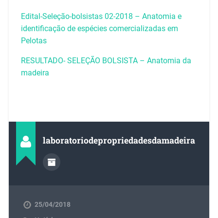
Edital-Seleção-bolsistas 02-2018 – Anatomia e
identificação de espécies comercializadas em
Pelotas
RESULTADO- SELEÇÃO BOLSISTA – Anatomia da
madeira
laboratoriodepropriedadesdamadeira
25/04/2018