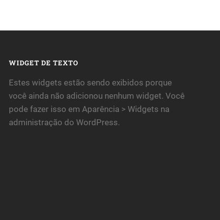
WIDGET DE TEXTO
Estes widgets estão sendo exibidos porque
você ainda não adicionou nenhum widget. Você
pode fazer isso em Aparência > Widgets na
administração do WordPress.