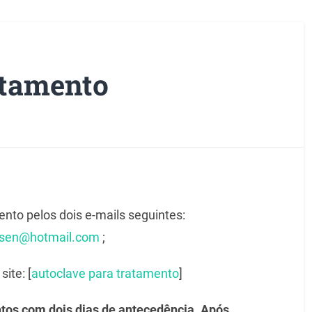
atamento
to pelos dois e-mails seguintes:
lsen@hotmail.com
;
ite: [
autoclave para tratamento
]
os com dois dias de antecedência. Após