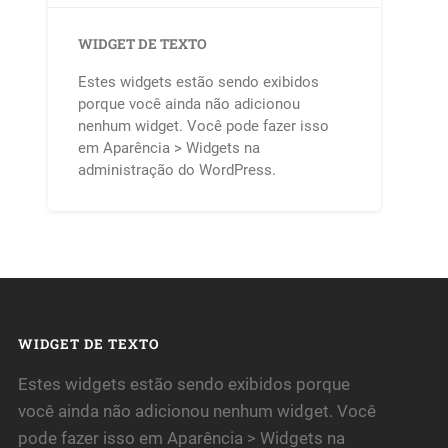
WIDGET DE TEXTO
Estes widgets estão sendo exibidos
porque você ainda não adicionou
nenhum widget. Você pode fazer isso
em Aparência > Widgets na
administração do WordPress.
WIDGET DE TEXTO
Estes widgets estão sendo exibidos porque
você ainda não adicionou nenhum widget. Você
pode fazer isso em Aparência > Widgets na