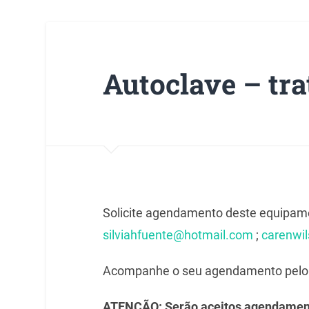
Autoclave – tr
Solicite agendamento deste equipamen
silviahfuente@hotmail.com
;
carenwi
Acompanhe o seu agendamento pelo s
ATENÇÃO: Serão aceitos agendament