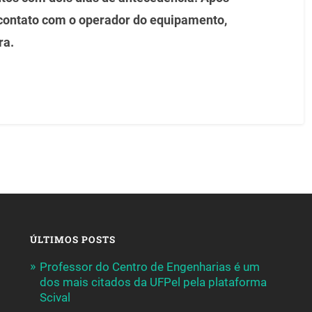
contato com o operador do equipamento,
ra.
ÚLTIMOS POSTS
Professor do Centro de Engenharias é um
dos mais citados da UFPel pela plataforma
Scival