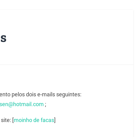
s
to pelos dois e-mails seguintes:
lsen@hotmail.com
;
ite: [
moinho de facas
]