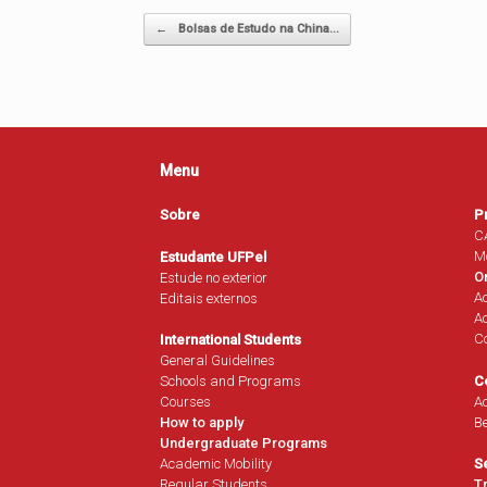
Navegação de posts
←
Bolsas de Estudo na China…
Menu
Sobre
P
C
M
Estudante UFPel
O
Estude no exterior
A
Editais externos
Ac
Co
International Students
General Guidelines
C
Schools and Programs
Ac
Courses
B
How to apply
Undergraduate Programs
Academic Mobility
S
Regular Students
T