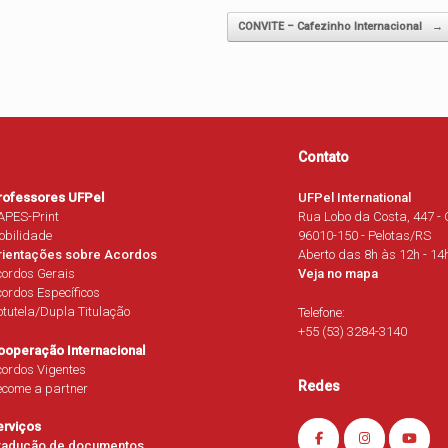
CONVITE – Cafezinho Internacional
→
Contato
rofessores UFPel
UFPel International
APES-Print
Rua Lobo da Costa, 447 - 
obilidade
96010-150 - Pelotas/RS
rientações sobre Acordos
Aberto das 8h às 12h - 14
cordos Gerais
Veja no mapa
ordos Específicos
tutela/Dupla Titulação
Telefone:
+55 (53) 3284-3140
ooperação Internacional
ordos Vigentes
Redes
ecome a partner
erviços
radução de documentos