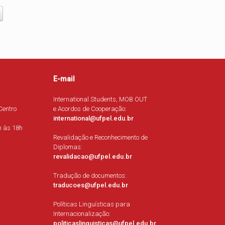
E-mail
International Students, MOB OUT
Centro
e Acordos de Cooperação:
international@ufpel.edu.br
h às 18h
Revalidação e Reconhecimento de
Diplomas:
revalidacao@ufpel.edu.br
Tradução de documentos:
traducoes@ufpel.edu.br
Políticas Linguísticas para
Internacionalização:
politicaslinguisticas@ufpel.edu.br