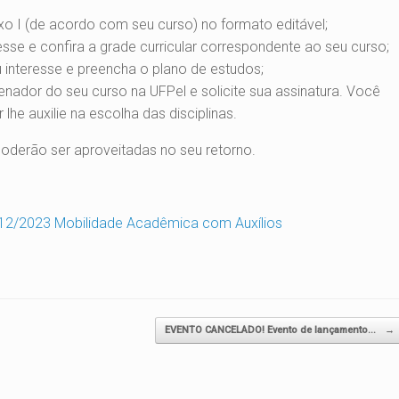
xo I (de acordo com seu curso) no formato editável;
resse e confira a grade curricular correspondente ao seu curso;
u interesse e preencha o plano de estudos;
nador do seu curso na UFPel e solicite sua assinatura. Você
e auxilie na escolha das disciplinas.
poderão ser aproveitadas no seu retorno.
N°12/2023 Mobilidade Acadêmica com Auxílios
EVENTO CANCELADO! Evento de lançamento…
→