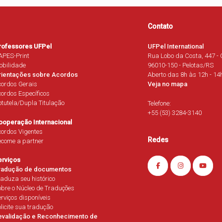
Contato
rofessores UFPel
UFPel International
APES-Print
Rua Lobo da Costa, 447 - 
obilidade
96010-150 - Pelotas/RS
rientações sobre Acordos
Aberto das 8h às 12h - 14
cordos Gerais
Veja no mapa
ordos Específicos
tutela/Dupla Titulação
Telefone:
+55 (53) 3284-3140
ooperação Internacional
ordos Vigentes
Redes
ecome a partner
erviços
radução de documentos
aduza seu histórico
bre o Núcleo de Traduções
rviços disponíveis
licite sua tradução
evalidação e Reconhecimento de