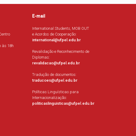
E-mail
International Students, MOB OUT
Centro
e Acordos de Cooperação:
international@ufpel.edu.br
h às 18h
Revalidação e Reconhecimento de
Diplomas:
revalidacao@ufpel.edu.br
Tradução de documentos:
traducoes@ufpel.edu.br
Políticas Linguísticas para
Internacionalização:
politicaslinguisticas@ufpel.edu.br