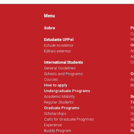
Menu
Sobre
P
C
M
Estudante UFPel
O
Estude no exterior
A
Editais externos
Ac
Co
International Students
General Guidelines
C
Schools and Programs
Ac
Courses
B
How to apply
Undergraduate Programs
Academic Mobility
S
Regular Students
T
Graduate Programs
Tr
Scholarships
So
Calls for Graduate Progrmas
Se
Experience
So
Buddy Program
R