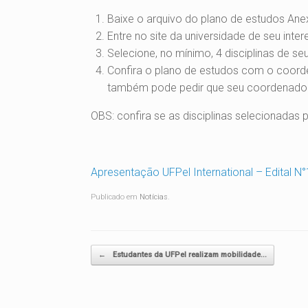
Baixe o arquivo do plano de estudos Ane
Entre no site da universidade de seu inte
Selecione, no mínimo, 4 disciplinas de se
Confira o plano de estudos com o coorde
também pode pedir que seu coordenador lh
OBS: confira se as disciplinas selecionadas 
Apresentação UFPel International – Edital 
Publicado em
Notícias
.
Navegação de posts
←
Estudantes da UFPel realizam mobilidade…