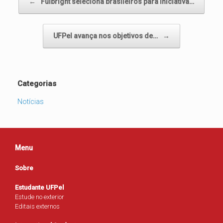
←
Fulbright seleciona brasileiros para iniciativa…
UFPel avança nos objetivos de…
→
Categorias
Notícias
Menu
Sobre
Estudante UFPel
Estude no exterior
Editais externos