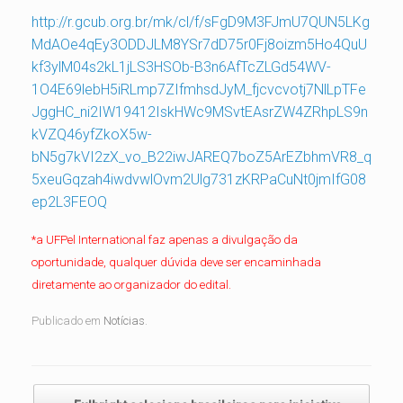
http://r.gcub.org.br/mk/cl/f/sFgD9M3FJmU7QUN5LKg
MdAOe4qEy3ODDJLM8YSr7dD75r0Fj8oizm5Ho4QuU
kf3ylM04s2kL1jLS3HSOb-B3n6AfTcZLGd54WV-
1O4E69lebH5iRLmp7ZIfmhsdJyM_fjcvcvotj7NlLpTFe
JggHC_ni2IW19412IskHWc9MSvtEAsrZW4ZRhpLS9n
kVZQ46yfZkoX5w-
bN5g7kVI2zX_vo_B22iwJAREQ7boZ5ArEZbhmVR8_q
5xeuGqzah4iwdvwlOvm2Ulg731zKRPaCuNt0jmIfG08
ep2L3FEOQ
*a UFPel International faz apenas a divulgação da
oportunidade, qualquer dúvida deve ser encaminhada
diretamente ao organizador do edital.
Publicado em
Notícias
.
Navegação de posts