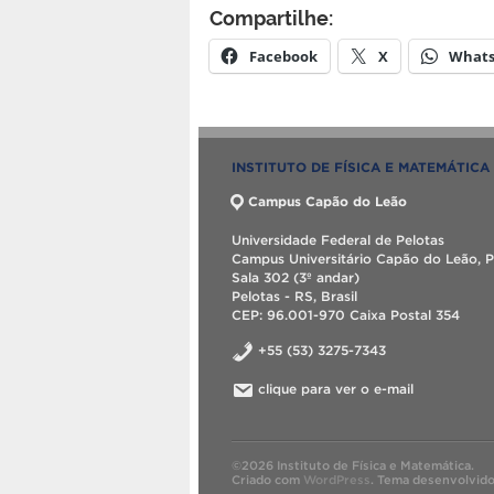
Compartilhe:
Facebook
X
What
INSTITUTO DE FÍSICA E MATEMÁTICA
Campus Capão do Leão
Universidade Federal de Pelotas
Campus Universitário Capão do Leão, P
Sala 302 (3º andar)
Pelotas - RS, Brasil
CEP: 96.001-970 Caixa Postal 354
+55 (53) 3275-7343
clique para ver o e-mail
©2026 Instituto de Física e Matemática.
Criado com
WordPress
.
Tema desenvolvid