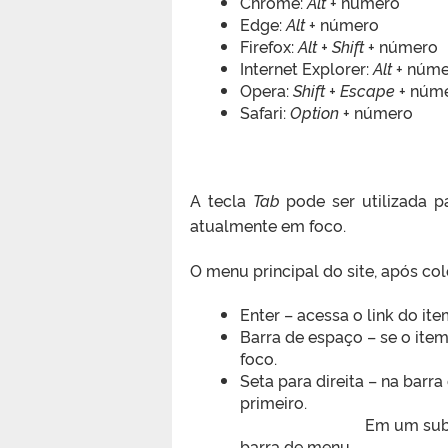
Chrome:
Alt
+ número
Edge:
Alt
+ número
Firefox:
Alt + Shift
+ número
Internet Explorer:
Alt
+ núme
Opera:
Shift + Escape
+ núm
Safari:
Option
+ número
A tecla
Tab
pode ser utilizada p
atualmente em foco.
O menu principal do site, após co
Enter – acessa o link do it
Barra de espaço – se o ite
foco.
Seta para direita – na barr
primeiro.
Em um subm
barra de menu.