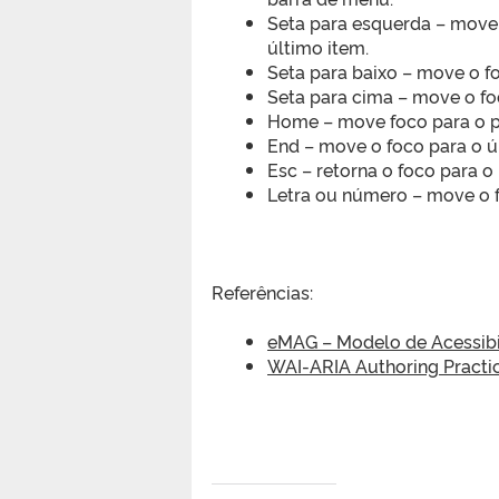
Seta para esquerda – move o
último item.
Seta para baixo – move o 
Seta para cima – move o f
Home – move foco para o p
End – move o foco para o 
Esc – retorna o foco para o
Letra ou número – move o fo
Referências:
eMAG – Modelo de Acessibi
WAI-ARIA Authoring Practi