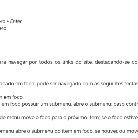
ro +
Enter
ero
ara navegar por todos os links do site, destacando-se 
locado em foco, pode ser navegado com as seguintes teclas
em em foco.
m em foco possuir um submenu, abre o submenu; caso contrá
a de menu move o foco para o próximo item; se o foco estive
enu abre o submenu do item em foco, se houver, ou move