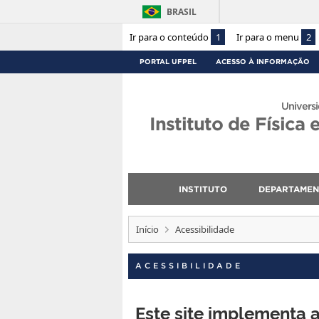
BRASIL
Ir para o conteúdo
1
Ir para o menu
2
PORTAL UFPEL
ACESSO À INFORMAÇÃO
Universi
Instituto de Física
INSTITUTO
DEPARTAME
Início
Acessibilidade
ACESSIBILIDADE
Este site implementa 