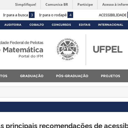
Simplifique!
Comunica BR
Participe
Acesso à infor
Ir para a busca
3
Ir para o rodapé
4
ACESSIBILIDADE
AUDITORIA
COBALTO
CONCURSOS
EDITAIS
INTERNACIONAL
dade Federal de Pelotas
 e Matemática
Portal do IFM
NTOS
GRADUAÇÃO
PÓS-GRADUAÇÃO
PROJETOS
as principais recomendações de acessib