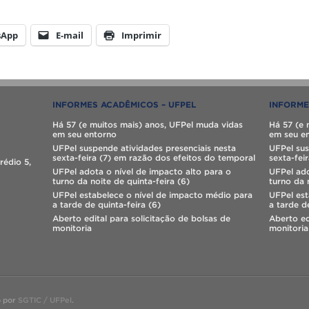
sApp
E-mail
Imprimir
INFORMES ACADÊMICOS – UFPEL
INFORME
Há 57 (e muitos mais) anos, UFPel muda vidas
Há 57 (e 
em seu entorno
em seu e
UFPel suspende atividades presenciais nesta
UFPel sus
sexta-feira (7) em razão dos efeitos do temporal
sexta-fei
rédio 5,
UFPel adota o nível de impacto alto para o
UFPel ado
turno da noite de quinta-feira (6)
turno da 
UFPel estabelece o nível de impacto médio para
UFPel est
a tarde de quinta-feira (6)
a tarde d
Aberto edital para solicitação de bolsas de
Aberto ed
monitoria
monitoria
o por
SGTIC / UFPel
.