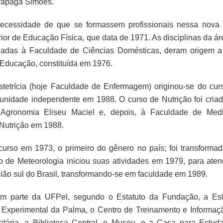
Trápaga Simões.
ecessidade de que se formassem profissionais nessa nova 
ior de Educação Física, que data de 1971. As disciplinas da ár
igadas à Faculdade de Ciências Domésticas, deram origem 
 Educação, constituída em 1976.
etrícia (hoje Faculdade de Enfermagem) originou-se do cur
nidade independente em 1988. O curso de Nutrição foi cria
Agronomia Eliseu Maciel e, depois, à Faculdade de Medi
Nutrição em 1988.
curso em 1973, o primeiro do gênero no país; foi transforma
 de Meteorologia iniciou suas atividades em 1979, para aten
ião sul do Brasil, transformando-se em faculdade em 1989.
am parte da UFPel, segundo o Estatuto da Fundação, a Es
o Experimental da Palma, o Centro de Treinamento e Informaç
sitária, a Biblioteca Central, o Museu, e a Casa para Estuda