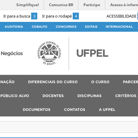
Simplifique!
Comunica BR
Participe
Acesso à infor
Ir para a busca
3
Ir para o rodapé
4
ACESSIBILIDADE
AUDITORIA
COBALTO
CONCURSOS
EDITAIS
INTERNACIONAL
 Negócios
ENAÇÃO
DIFERENCIAIS DO CURSO
O CURSO
PARCER
PÚBLICO ALVO
DOCENTES
DISCIPLINAS
CRITÉRIOS
DOCUMENTOS
CONTATOS
A UFPEL