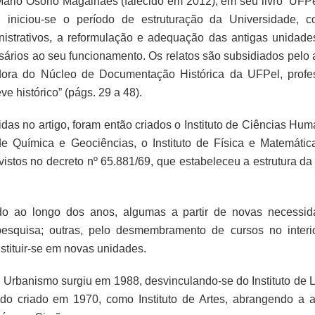
Mário Osório Magalhães (falecido em 2012), em seu livro “UFPe
 iniciou-se o período de estruturação da Universidade, 
istrativos, a reformulação e adequação das antigas unidade
ssários ao seu funcionamento. Os relatos são subsidiados pelo a
dora do Núcleo de Documentação Histórica da UFPel, profe
ve histórico” (págs. 29 a 48).
as no artigo, foram então criados o Instituto de Ciências Hum
o de Química e Geociências, o Instituto de Física e Matemátic
revistos no decreto nº 65.881/69, que estabeleceu a estrutura d
do ao longo dos anos, algumas a partir de novas necessid
esquisa; outras, pelo desmembramento de cursos no interi
stituir-se em novas unidades.
 Urbanismo surgiu em 1988, desvinculando-se do Instituto de L
ido criado em 1970, como Instituto de Artes, abrangendo a a