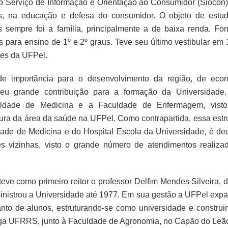
o Serviço de Informação e Orientação ao Consumidor (Siocon)
s, na educação e defesa do consumidor. O objeto de estu
sempre foi a família, principalmente a de baixa renda. Fo
os para ensino de 1º e 2º graus. Teve seu último vestibular em 
zes da UFPel.
nde importância para o desenvolvimento da região, de eco
 deu grande contribuição para a formação da Universidade
uldade de Medicina e a Faculdade de Enfermagem, vist
ura da área da saúde na UFPel. Como contrapartida, essa estru
ade de Medicina e do Hospital Escola da Universidade, é dec
s vizinhas, visto o grande número de atendimentos realiza
eve como primeiro reitor o professor Delfim Mendes Silveira, di
ministrou a Universidade até 1977. Em sua gestão a UFPel expa
nto de alunos, estruturando-se como universidade e construi
iga UFRRS, junto à Faculdade de Agronomia, no Capão do Leã