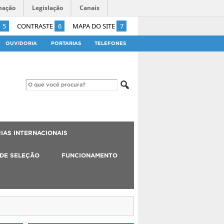
mação
Legislação
Canais
5
CONTRASTE
6
MAPA DO SITE
7
OUVIDORIA
PORTARIAS
TELEFONES
IAS INTERNACIONAIS
 DE SELEÇÃO
FUNCIONAMENTO