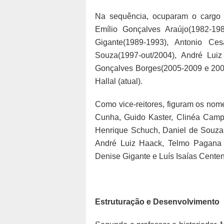
Na sequência, ocuparam o cargo d
Emílio Gonçalves Araújo(1982-19
Gigante(1989-1993), Antonio Ce
Souza(1997-out/2004), André Lui
Gonçalves Borges(2005-2009 e 2009
Hallal (atual).
Como vice-reitores, figuram os nom
Cunha, Guido Kaster, Clinéa Campo
Henrique Schuch, Daniel de Souza S
André Luiz Haack, Telmo Pagana 
Denise Gigante e Luís Isaías Centen
Estruturação e Desenvolvimento