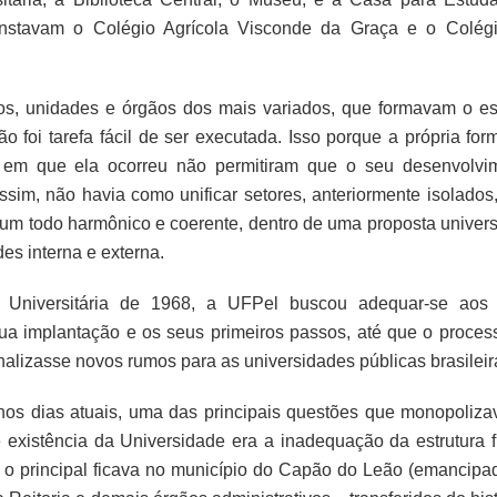
nstavam o Colégio Agrícola Visconde da Graça e o Colég
os, unidades e órgãos dos mais variados, que formavam o es
o foi tarefa fácil de ser executada. Isso porque a própria for
o em que ela ocorreu não permitiram que o seu desenvolvi
ssim, não havia como unificar setores, anteriormente isolados
num todo harmônico e coerente, dentro de uma proposta universi
s interna e externa.
 Universitária de 1968, a UFPel buscou adequar-se aos
ua implantação e os seus primeiros passos, até que o proces
inalizasse novos rumos para as universidades públicas brasileir
os dias atuais, uma das principais questões que monopoliza
existência da Universidade era a inadequação da estrutura fí
is o principal ficava no município do Capão do Leão (emancipa