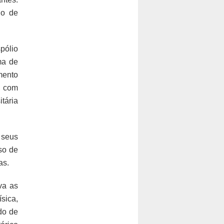
io de
pólio
ma de
mento
, com
tária
 seus
so de
as.
va as
sica,
do de