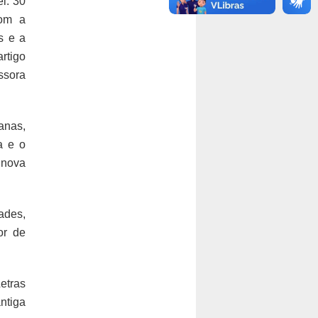
l: 30
com a
s e a
rtigo
ssora
anas,
a e o
a nova
ades,
or de
etras
ntiga