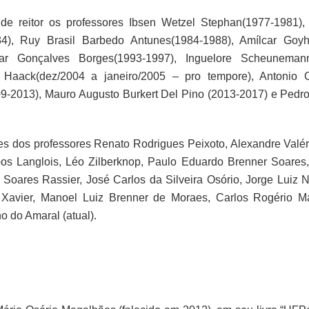
e reitor os professores Ibsen Wetzel Stephan(1977-1981),
84), Ruy Brasil Barbedo Antunes(1984-1988), Amílcar Goy
sar Gonçalves Borges(1993-1997), Inguelore Scheunema
z Haack(dez/2004 a janeiro/2005 – pro tempore), Antonio 
-2013), Mauro Augusto Burkert Del Pino (2013-2017) e Pedro
es dos professores Renato Rodrigues Peixoto, Alexandre Valér
s Langlois, Léo Zilberknop, Paulo Eduardo Brenner Soares,
oares Rassier, José Carlos da Silveira Osório, Jorge Luiz N
Xavier, Manoel Luiz Brenner de Moraes, Carlos Rogério M
o do Amaral (atual).