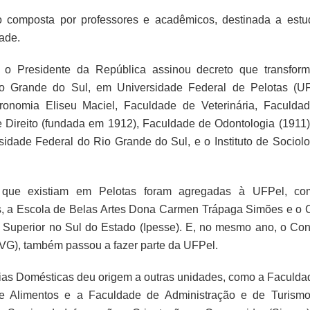
 composta por professores e acadêmicos, destinada a estu
dade.
o Presidente da República assinou decreto que transfor
io Grande do Sul, em Universidade Federal de Pelotas (UF
onomia Eliseu Maciel, Faculdade de Veterinária, Faculda
 Direito (fundada em 1912), Faculdade de Odontologia (1911)
sidade Federal do Rio Grande do Sul, e o Instituto de Sociolo
res que existiam em Pelotas foram agregadas à UFPel, c
s, a Escola de Belas Artes Dona Carmen Trápaga Simões e o 
o Superior no Sul do Estado (Ipesse). E, no mesmo ano, o Con
VG), também passou a fazer parte da UFPel.
ias Domésticas deu origem a outras unidades, como a Faculda
 Alimentos e a Faculdade de Administração e de Turismo