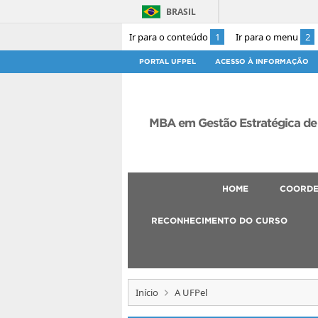
BRASIL
Ir para o conteúdo
1
Ir para o menu
2
PORTAL UFPEL
ACESSO À INFORMAÇÃO
MBA em Gestão Estratégica de
HOME
COORD
RECONHECIMENTO DO CURSO
Início
A UFPel