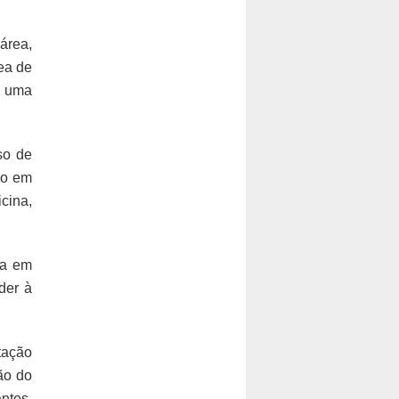
área,
ea de
a uma
so de
do em
cina,
da em
der à
tação
ão do
ntes.