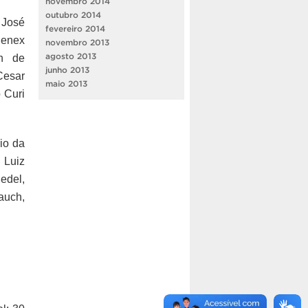
novembro 2014
outubro 2014
 José
fevereiro 2014
henex
novembro 2013
agosto 2013
nn de
junho 2013
Cesar
maio 2013
 Curi
io da
 Luiz
edel,
auch,