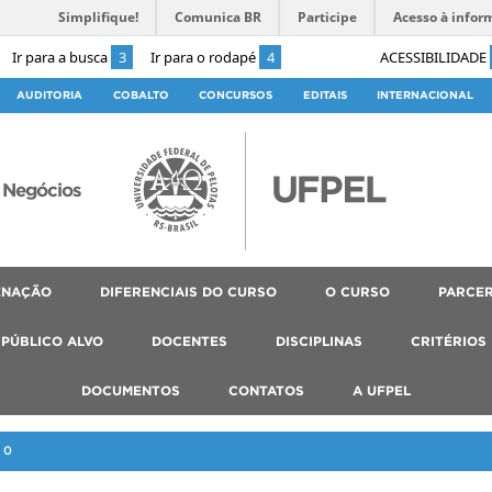
Simplifique!
Comunica BR
Participe
Acesso à infor
Ir para a busca
3
Ir para o rodapé
4
ACESSIBILIDADE
AUDITORIA
COBALTO
CONCURSOS
EDITAIS
INTERNACIONAL
 Negócios
ENAÇÃO
DIFERENCIAIS DO CURSO
O CURSO
PARCER
PÚBLICO ALVO
DOCENTES
DISCIPLINAS
CRITÉRIOS
DOCUMENTOS
CONTATOS
A UFPEL
20