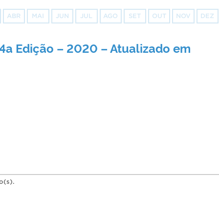
ABR
MAI
JUN
JUL
AGO
SET
OUT
NOV
DEZ
 4a Edição – 2020 – Atualizado em
o(s).