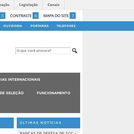
mação
Legislação
Canais
5
CONTRASTE
6
MAPA DO SITE
7
OUVIDORIA
PORTARIAS
TELEFONES
IAS INTERNACIONAIS
 DE SELEÇÃO
FUNCIONAMENTO
ÚLTIMAS NOTÍCIAS
BANCAS DE DEFESA DE TCC –