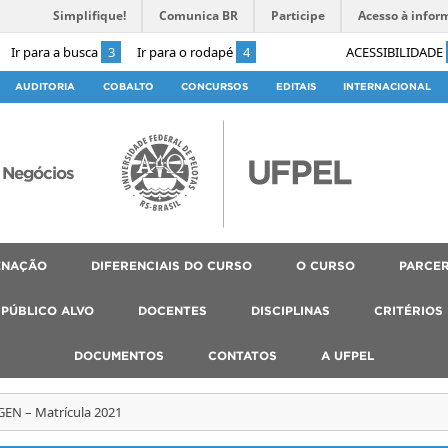
Simplifique!
Comunica BR
Participe
Acesso à infor
Ir para a busca
3
Ir para o rodapé
4
ACESSIBILIDADE
AUDITORIA
COBALTO
CONCURSOS
EDITAIS
INTERNACIONAL
 Negócios
ENAÇÃO
DIFERENCIAIS DO CURSO
O CURSO
PARCER
PÚBLICO ALVO
DOCENTES
DISCIPLINAS
CRITÉRIOS
DOCUMENTOS
CONTATOS
A UFPEL
EN – Matrícula 2021