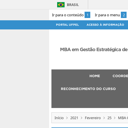
BRASIL
Ir para o conteúdo
1
Ir para o menu
2
PORTAL UFPEL
ACESSO À INFORMAÇÃO
MBA em Gestão Estratégica de
HOME
COORD
RECONHECIMENTO DO CURSO
Início
2021
Fevereiro
25
MBA G