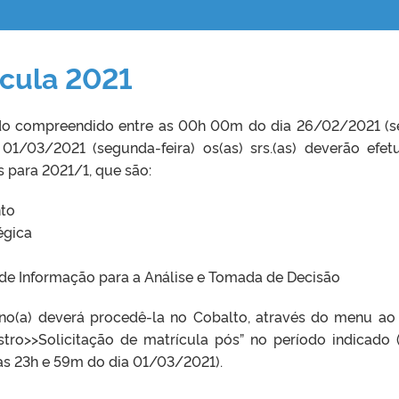
cula 2021
do compreendido entre as 00h 00m do dia 26/02/2021 (s
01/03/2021 (segunda-feira) os(as) srs.(as) deverão efet
s para 2021/1, que são:
nto
égica
de Informação para a Análise e Tomada de Decisão
luno(a) deverá procedê-la no Cobalto, através do menu ao
ro>>Solicitação de matrícula pós” no período indicado 
s 23h e 59m do dia 01/03/2021).