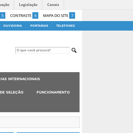
mação
Legislação
Canais
5
CONTRASTE
6
MAPA DO SITE
7
OUVIDORIA
PORTARIAS
TELEFONES
IAS INTERNACIONAIS
 DE SELEÇÃO
FUNCIONAMENTO