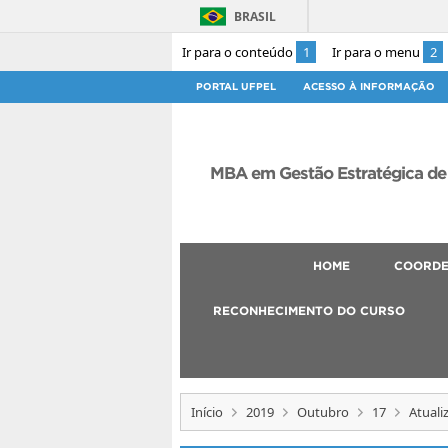
BRASIL
Ir para o conteúdo
1
Ir para o menu
2
PORTAL UFPEL
ACESSO À INFORMAÇÃO
MBA em Gestão Estratégica de
HOME
COORD
RECONHECIMENTO DO CURSO
Início
2019
Outubro
17
Atuali