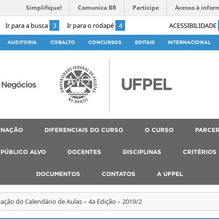
Simplifique!
Comunica BR
Participe
Acesso à infor
Ir para a busca
3
Ir para o rodapé
4
ACESSIBILIDADE
AUDITORIA
COBALTO
CONCURSOS
EDITAIS
INTERNACIONAL
 Negócios
ENAÇÃO
DIFERENCIAIS DO CURSO
O CURSO
PARCER
PÚBLICO ALVO
DOCENTES
DISCIPLINAS
CRITÉRIOS
DOCUMENTOS
CONTATOS
A UFPEL
zação do Calendário de Aulas – 4a Edição – 2019/2