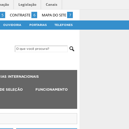
mação
Legislação
Canais
5
CONTRASTE
6
MAPA DO SITE
7
OUVIDORIA
PORTARIAS
TELEFONES
IAS INTERNACIONAIS
 DE SELEÇÃO
FUNCIONAMENTO