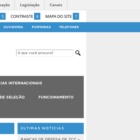
mação
Legislação
Canais
5
CONTRASTE
6
MAPA DO SITE
7
OUVIDORIA
PORTARIAS
TELEFONES
IAS INTERNACIONAIS
 DE SELEÇÃO
FUNCIONAMENTO
ÚLTIMAS NOTÍCIAS
BANCAS DE DEFESA DE TCC –