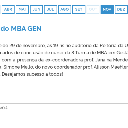
ABR
MAI
JUN
JUL
AGO
SET
OUT
NOV
DEZ
a do MBA GEN
e de 29 de novembro, às 19 hs no auditório da Reitoria da U
ificados de conclusão de curso da 3 Turma de MBA em Gest
 com a presença da ex-coordenadora prof. Janaina Mende
a. Simone Mello, do novo coordenador prof. Alisson Maehler
s. Desejamos sucesso a todos!
o(s).