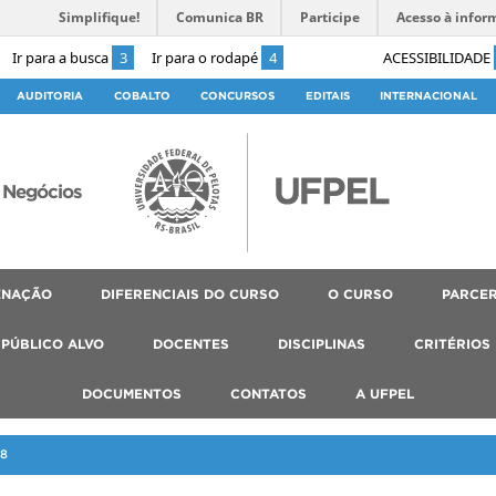
Simplifique!
Comunica BR
Participe
Acesso à infor
Ir para a busca
3
Ir para o rodapé
4
ACESSIBILIDADE
AUDITORIA
COBALTO
CONCURSOS
EDITAIS
INTERNACIONAL
 Negócios
ENAÇÃO
DIFERENCIAIS DO CURSO
O CURSO
PARCER
PÚBLICO ALVO
DOCENTES
DISCIPLINAS
CRITÉRIOS
DOCUMENTOS
CONTATOS
A UFPEL
8