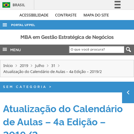
BRASIL
Simplifique!
ACESSIBILIDADE
CONTRASTE
MAPA DO SITE
Comunica BR
PORTAL UFPEL
Participe
ACESSO À INFORMAÇÃO
MBA em Gestão Estratégica de Negócios
Acesso à informação
AUDITORIA
MENU
Legislação
COBALTO
Canais
Início
2019
Julho
31
CONCURSOS
Atualização do Calendário de Aulas – 4a Edição – 2019/2
EDITAIS
INTERNACIONAL
SEM CATEGORIA
>
OUVIDORIA
Atualização do Calendário
PORTARIAS
de Aulas – 4a Edição –
TELEFONES