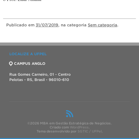
Publicado
em
31/07/2019
, na categoria
Sem categoria
.
LOCALIZE A UFPEL
CAMPUS ANGLO
Rua Gomes Carneiro, 01 - Centro
Pelotas - RS, Brasil - 96010-610
©2026 MBA em Gestão Estratégica de Negócios.
Criado com
WordPress
.
Tema desenvolvido por
SGTIC / UFPel
.