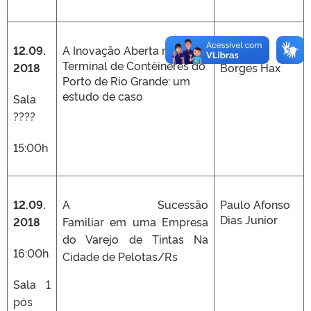
12.09.
A Inovação Aberta no
Carolina
Terminal de Contêineres do
2018
Borges Hax
Porto de Rio Grande: um
estudo de caso
Sala
????
15:00h
12.09.
A Sucessão
Paulo Afonso
Dias Junior
2018
Familiar em uma Empresa
do Varejo de Tintas Na
16:00h
Cidade de Pelotas/Rs
Sala 1
pós