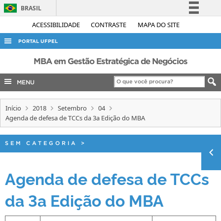
BRASIL
Simplifique!
ACESSIBILIDADE
CONTRASTE
MAPA DO SITE
Comunica BR
PORTAL UFPEL
Participe
ACESSO À INFORMAÇÃO
MBA em Gestão Estratégica de Negócios
Acesso à informação
AUDITORIA
MENU
Legislação
COBALTO
Canais
Início
2018
Setembro
04
CONCURSOS
Agenda de defesa de TCCs da 3a Edição do MBA
EDITAIS
INTERNACIONAL
SEM CATEGORIA
>
OUVIDORIA
Agenda de defesa de TCCs
PORTARIAS
da 3a Edição do MBA
TELEFONES