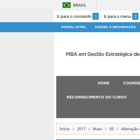
BRASIL
Ir para o conteúdo
1
Ir para o menu
2
PORTAL UFPEL
ACESSO À INFORMAÇÃO
MBA em Gestão Estratégica de
HOME
COORD
RECONHECIMENTO DO CURSO
Início
2017
Maio
05
Alteração