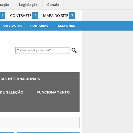
mação
Legislação
Canais
5
CONTRASTE
6
MAPA DO SITE
7
OUVIDORIA
PORTARIAS
TELEFONES
IAS INTERNACIONAIS
 DE SELEÇÃO
FUNCIONAMENTO