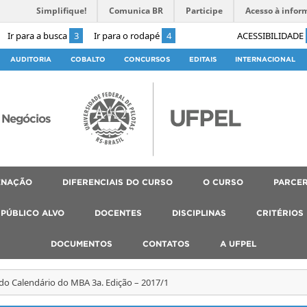
Simplifique!
Comunica BR
Participe
Acesso à infor
Ir para a busca
3
Ir para o rodapé
4
ACESSIBILIDADE
AUDITORIA
COBALTO
CONCURSOS
EDITAIS
INTERNACIONAL
 Negócios
ENAÇÃO
DIFERENCIAIS DO CURSO
O CURSO
PARCER
PÚBLICO ALVO
DOCENTES
DISCIPLINAS
CRITÉRIOS
DOCUMENTOS
CONTATOS
A UFPEL
 do Calendário do MBA 3a. Edição – 2017/1