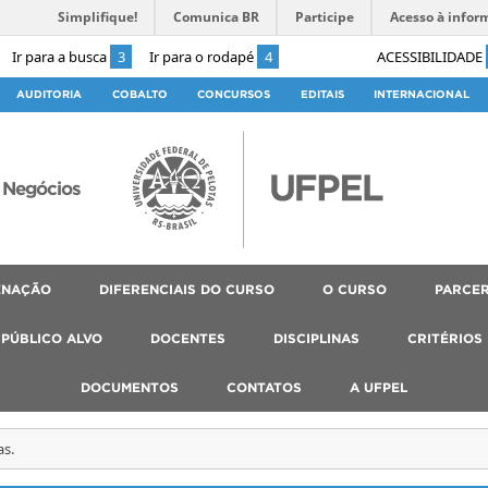
Simplifique!
Comunica BR
Participe
Acesso à infor
Ir para a busca
3
Ir para o rodapé
4
ACESSIBILIDADE
AUDITORIA
COBALTO
CONCURSOS
EDITAIS
INTERNACIONAL
 Negócios
ENAÇÃO
DIFERENCIAIS DO CURSO
O CURSO
PARCER
PÚBLICO ALVO
DOCENTES
DISCIPLINAS
CRITÉRIOS
DOCUMENTOS
CONTATOS
A UFPEL
as.