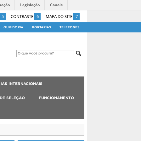
mação
Legislação
Canais
5
CONTRASTE
6
MAPA DO SITE
7
OUVIDORIA
PORTARIAS
TELEFONES
IAS INTERNACIONAIS
 DE SELEÇÃO
FUNCIONAMENTO