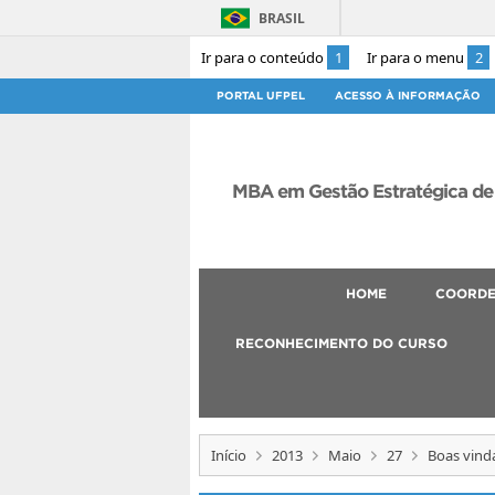
BRASIL
Ir para o conteúdo
1
Ir para o menu
2
PORTAL UFPEL
ACESSO À INFORMAÇÃO
MBA em Gestão Estratégica de
HOME
COORD
RECONHECIMENTO DO CURSO
Início
2013
Maio
27
Boas vind