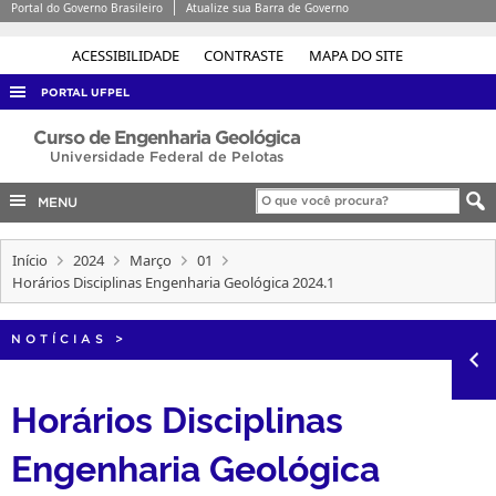
Portal do Governo Brasileiro
Atualize sua Barra de Governo
ACESSIBILIDADE
CONTRASTE
MAPA DO SITE
PORTAL UFPEL
ACESSO À INFORMAÇÃO
Curso de Engenharia Geológica
Universidade Federal de Pelotas
AUDITORIA
MENU
COBALTO
CONCURSOS
Início
2024
Março
01
Horários Disciplinas Engenharia Geológica 2024.1
EDITAIS
INTERNACIONAL
NOTÍCIAS
>
OUVIDORIA
PORTARIAS
Horários Disciplinas
TELEFONES
Engenharia Geológica