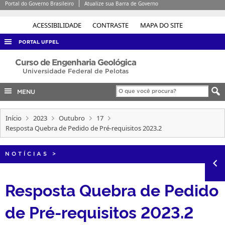
Portal do Governo Brasileiro
Atualize sua Barra de Governo
ACESSIBILIDADE
CONTRASTE
MAPA DO SITE
PORTAL UFPEL
ACESSO À INFORMAÇÃO
Curso de Engenharia Geológica
Universidade Federal de Pelotas
AUDITORIA
MENU
COBALTO
CONCURSOS
Início
2023
Outubro
17
Resposta Quebra de Pedido de Pré-requisitos 2023.2
EDITAIS
INTERNACIONAL
NOTÍCIAS
>
OUVIDORIA
PORTARIAS
Resposta Quebra de Pedido
TELEFONES
de Pré-requisitos 2023.2