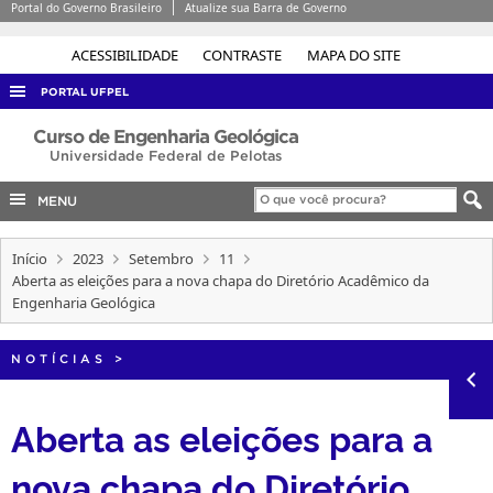
Portal do Governo Brasileiro
Atualize sua Barra de Governo
ACESSIBILIDADE
CONTRASTE
MAPA DO SITE
PORTAL UFPEL
ACESSO À INFORMAÇÃO
Curso de Engenharia Geológica
Universidade Federal de Pelotas
AUDITORIA
MENU
COBALTO
CONCURSOS
Início
2023
Setembro
11
Aberta as eleições para a nova chapa do Diretório Acadêmico da
EDITAIS
Engenharia Geológica
INTERNACIONAL
OUVIDORIA
NOTÍCIAS
>
PORTARIAS
Aberta as eleições para a
TELEFONES
nova chapa do Diretório