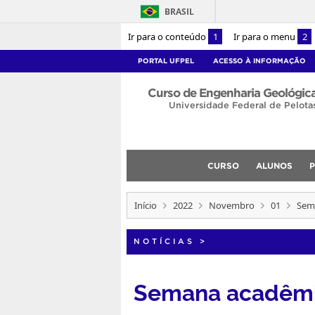
BRASIL
Ir para o conteúdo
1
Ir para o menu
2
PORTAL UFPEL
ACESSO À INFORMAÇÃO
Curso de Engenharia Geológic
Universidade Federal de Pelota
CURSO
ALUNOS
Início
2022
Novembro
01
Sem
NOTÍCIAS
>
Semana acadêmic