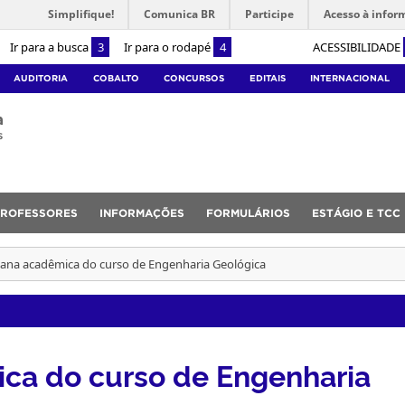
Simplifique!
Comunica BR
Participe
Acesso à infor
Ir para a busca
3
Ir para o rodapé
4
ACESSIBILIDADE
AUDITORIA
COBALTO
CONCURSOS
EDITAIS
INTERNACIONAL
a
s
PROFESSORES
INFORMAÇÕES
FORMULÁRIOS
ESTÁGIO E TCC
ana acadêmica do curso de Engenharia Geológica
a do curso de Engenharia