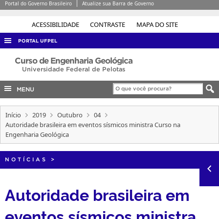
Portal do Governo Brasileiro
Atualize sua Barra de Governo
ACESSIBILIDADE
CONTRASTE
MAPA DO SITE
PORTAL UFPEL
ACESSO À INFORMAÇÃO
Curso de Engenharia Geológica
Universidade Federal de Pelotas
AUDITORIA
MENU
COBALTO
CONCURSOS
Início
2019
Outubro
04
Autoridade brasileira em eventos sísmicos ministra Curso na
EDITAIS
Engenharia Geológica
INTERNACIONAL
OUVIDORIA
NOTÍCIAS
>
PORTARIAS
Autoridade brasileira em
TELEFONES
eventos sísmicos ministra