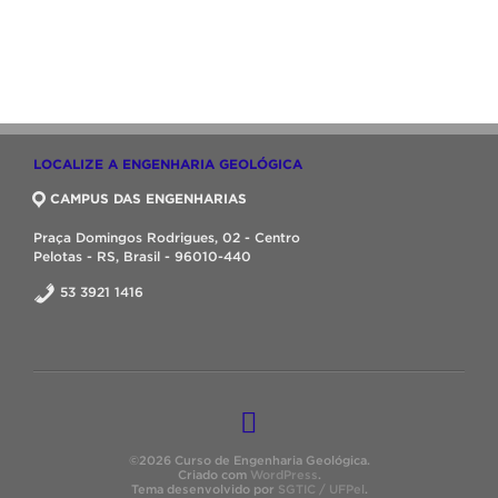
LOCALIZE A ENGENHARIA GEOLÓGICA
CAMPUS DAS ENGENHARIAS
Praça Domingos Rodrigues, 02 - Centro
Pelotas - RS, Brasil - 96010-440
53 3921 1416
©2026 Curso de Engenharia Geológica.
Criado com
WordPress
.
Tema desenvolvido por
SGTIC / UFPel
.