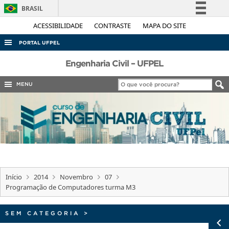
BRASIL
Simplifique!
ACESSIBILIDADE
CONTRASTE
MAPA DO SITE
Comunica BR
PORTAL UFPEL
Participe
ACESSO À INFORMAÇÃO
Engenharia Civil – UFPEL
Acesso à informação
AUDITORIA
MENU
Legislação
COBALTO
Canais
CONCURSOS
EDITAIS
INTERNACIONAL
OUVIDORIA
Início
2014
Novembro
07
PORTARIAS
Programação de Computadores turma M3
TELEFONES
SEM CATEGORIA
>