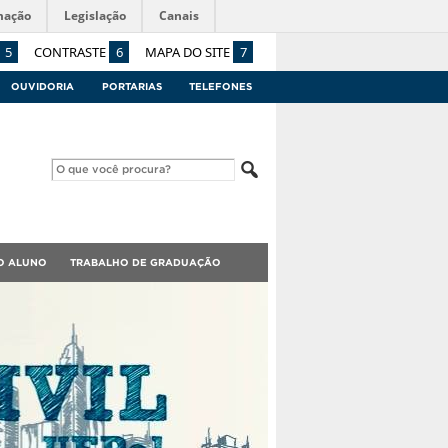
mação
Legislação
Canais
5
CONTRASTE
6
MAPA DO SITE
7
OUVIDORIA
PORTARIAS
TELEFONES
O ALUNO
TRABALHO DE GRADUAÇÃO