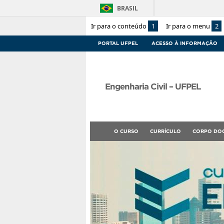
BRASIL
Ir para o conteúdo
1
Ir para o menu
2
PORTAL UFPEL
ACESSO À INFORMAÇÃO
Engenharia Civil – UFPEL
O CURSO
CURRÍCULO
CORPO DO