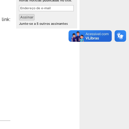
novas notícias publicadas no site.
Endereço
de
e-
Assinar
ink:
mail
Junte-se a 5 outros assinantes