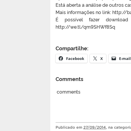
Está aberta a análise de outros 
Mais informações no link: http://b
É possível fazer download
http://we.tl/qm9SHWf8Sq
Compartilhe:
Facebook
X
E-mail
Comments
comments
Publicado
em
27/09/2014
, na categor